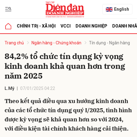
English
CHÍNH TRỊ - XÃ HỘI
VCCI
DOANH NGHIỆP
DOANH NH
bình luận
Trang chủ
Ngân hàng - Chứng khoán
Tín dụng - Ngân hàng
84,2% tổ chức tín dụng kỳ vọng
kinh doanh khả quan hơn trong
năm 2025
L.Mỹ
07/01/2025 04:22
Theo kết quả điều qua xu hướng kinh doanh
Hủy
G
của các tổ chức tín dụng quý I/2025, tình hình
được kỳ vọng sẽ khả quan hơn so với 2024,
với điều kiện tài chính khách hàng cải thiện.