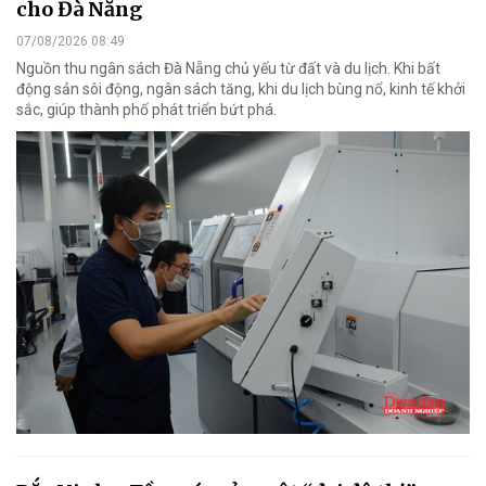
cho Đà Nẵng
07/08/2026 08:49
Nguồn thu ngân sách Đà Nẵng chủ yếu từ đất và du lịch. Khi bất
động sản sôi động, ngân sách tăng, khi du lịch bùng nổ, kinh tế khởi
sắc, giúp thành phố phát triển bứt phá.