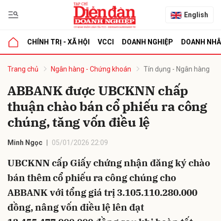
English
CHÍNH TRỊ - XÃ HỘI
VCCI
DOANH NGHIỆP
DOANH NH
bình luận
Trang chủ
Ngân hàng - Chứng khoán
Tín dụng - Ngân hàng
ABBANK được UBCKNN chấp
thuận chào bán cổ phiếu ra công
chúng, tăng vốn điều lệ
Minh Ngọc
05/01/2026 22:09
UBCKNN cấp Giấy chứng nhận đăng ký chào
Hủy
G
bán thêm cổ phiếu ra công chúng cho
ABBANK với tổng giá trị 3.105.110.280.000
đồng, nâng vốn điều lệ lên đạt