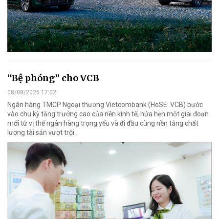
“Bệ phóng” cho VCB
08/08/2026 17:02
Ngân hàng TMCP Ngoại thương Vietcombank (HoSE: VCB) bước
vào chu kỳ tăng trưởng cao của nền kinh tế, hứa hẹn một giai đoạn
mới từ vị thế ngân hàng trọng yếu và đi đầu cùng nền tảng chất
lượng tài sản vượt trội.