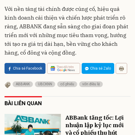
Với nền tảng tài chính được củng cố, hiệu quả
kinh doanh cải thiện và chiến lược phát triển rõ
ràng, ABBANK đang sẵn sàng cho giai đoạn phát
triển mới với những mục tiêu tham vọng, hướng
tới tạo ra giá trị dài hạn, bền vững cho khách
hàng, cổ đông và cộng đồng.
Theo dõi trên
Chia sẻ Facebook
Chia sẻ Zalo
ABBANK
UBCKNN
cổ phiếu
vốn điều lệ
BÀI LIÊN QUAN
ABBank tăng tốc: Lợi
nhuận lập kỷ lục mới
và cổ phiếu thu hút