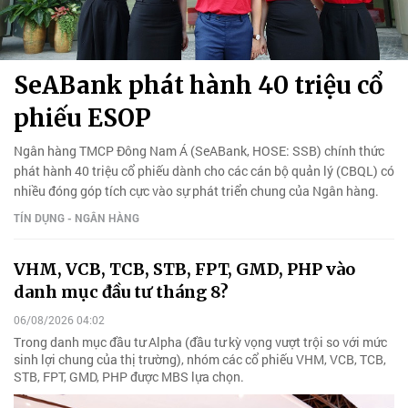
SeABank phát hành 40 triệu cổ
phiếu ESOP
Ngân hàng TMCP Đông Nam Á (SeABank, HOSE: SSB) chính thức
phát hành 40 triệu cổ phiếu dành cho các cán bộ quản lý (CBQL) có
nhiều đóng góp tích cực vào sự phát triển chung của Ngân hàng.
TÍN DỤNG - NGÂN HÀNG
VHM, VCB, TCB, STB, FPT, GMD, PHP vào
danh mục đầu tư tháng 8?
06/08/2026 04:02
Trong danh mục đầu tư Alpha (đầu tư kỳ vọng vượt trội so với mức
sinh lợi chung của thị trường), nhóm các cổ phiếu VHM, VCB, TCB,
STB, FPT, GMD, PHP được MBS lựa chọn.