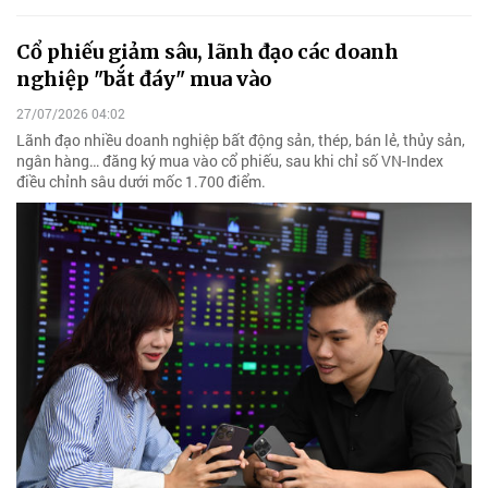
Cổ phiếu giảm sâu, lãnh đạo các doanh
nghiệp "bắt đáy" mua vào
27/07/2026 04:02
Lãnh đạo nhiều doanh nghiệp bất động sản, thép, bán lẻ, thủy sản,
ngân hàng… đăng ký mua vào cổ phiếu, sau khi chỉ số VN-Index
điều chỉnh sâu dưới mốc 1.700 điểm.