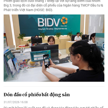
Phiên giao dịch cuối tháng 7 khép lại với sự tăng điểm của nhóm
Big 3, trong đó có đại diện cổ phiếu của Ngân hàng TMCP Đầu tư &
Phát triển Việt Nam (HOSE: BID).
Đón đầu cổ phiếu bất động sản
31/07/2026 16:08
Dù mặt bằng lãi suất cao đã và đang tác động tiêu cực tới nhiều cổ