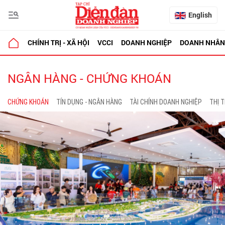
English
CHÍNH TRỊ - XÃ HỘI
VCCI
DOANH NGHIỆP
DOANH NHÂN
NGÂN HÀNG - CHỨNG KHOÁN
CHỨNG KHOÁN
TÍN DỤNG - NGÂN HÀNG
TÀI CHÍNH DOANH NGHIỆP
THỊ 