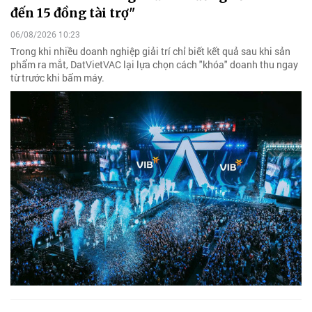
đến 15 đồng tài trợ"
06/08/2026 10:23
Trong khi nhiều doanh nghiệp giải trí chỉ biết kết quả sau khi sản
phẩm ra mắt, DatVietVAC lại lựa chọn cách "khóa" doanh thu ngay
từ trước khi bấm máy.