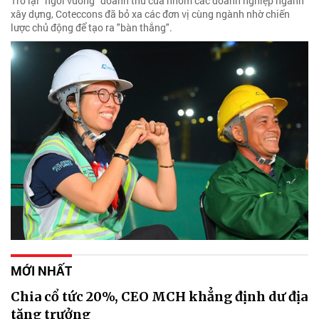
Trở lại "ngôi vương" doanh thu của nhóm các doanh nghiệp ngành
xây dựng, Coteccons đã bỏ xa các đơn vị cùng ngành nhờ chiến
lược chủ động để tạo ra "bàn thắng".
MỚI NHẤT
Chia cổ tức 20%, CEO MCH khẳng định dư địa
tăng trưởng