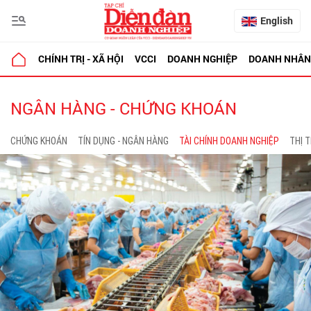
English
CHÍNH TRỊ - XÃ HỘI
VCCI
DOANH NGHIỆP
DOANH NHÂN
NGÂN HÀNG - CHỨNG KHOÁN
CHỨNG KHOÁN
TÍN DỤNG - NGÂN HÀNG
TÀI CHÍNH DOANH NGHIỆP
THỊ 