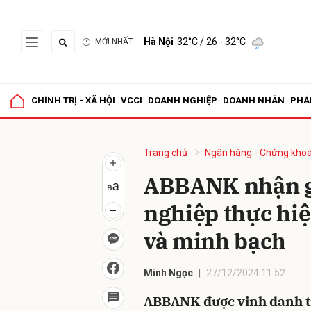
Hà Nội
32°C
/ 26 - 32°C
MỚI NHẤT
Gửi 
CHÍNH TRỊ - XÃ HỘI
VCCI
DOANH NGHIỆP
DOANH NHÂN
PHÁ
Trang chủ
Ngân hàng - Chứng kho
ABBANK nhận gi
nghiệp thực hiệ
và minh bạch
Minh Ngọc
27/12/2024 11:52
ABBANK được vinh danh tr