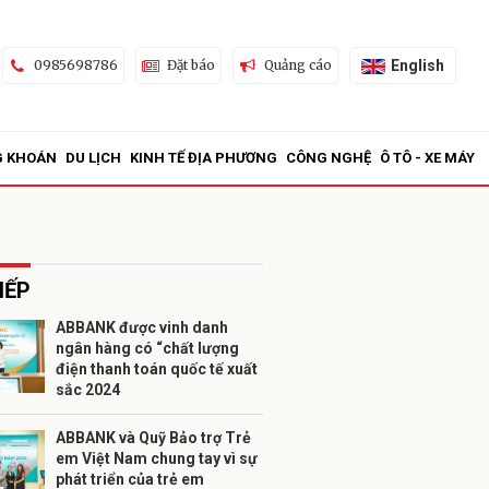
English
0985698786
Đặt báo
Quảng cáo
G KHOÁN
DU LỊCH
KINH TẾ ĐỊA PHƯƠNG
CÔNG NGHỆ
Ô TÔ - XE MÁY
IẾP
ABBANK được vinh danh
ngân hàng có “chất lượng
ửi
điện thanh toán quốc tế xuất
sắc 2024
ABBANK và Quỹ Bảo trợ Trẻ
em Việt Nam chung tay vì sự
phát triển của trẻ em