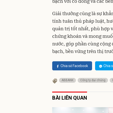
bạch với cổ đông và các bên
Giải thưởng cũng là sự kh
tính tuân thủ pháp luật, h
quản trị tốt nhất, phù hợp 
chứng khoán và mong muốn 
nước, góp phần cùng cộng 
bạch, bền vững trên thị tr
Chia sẻ Facebook
Chia s
ABBANK
Công ty đại chúng
BÀI LIÊN QUAN