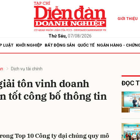
GIỚI THIỆU
bình luận
Thứ Sáu,
07/08/2026
P LUẬT
KHỞI NGHIỆP
BẤT ĐỘNG SẢN
QUỐC TẾ
NGÂN HÀNG - CHỨN
án
Dịch vụ tài chính
ải tôn vinh doanh
ĐỌC T
n tốt công bố thông tin
Hủy
G
ong Top 10 Công ty đại chúng quy mô