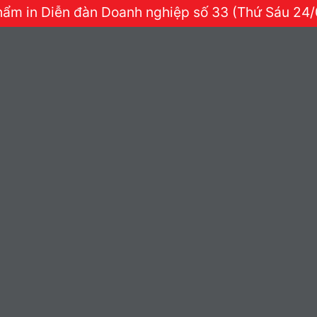
hẩm in Diễn đàn Doanh nghiệp số 33 (Thứ Sáu 24