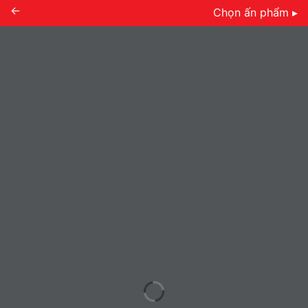
←
Chọn ấn phẩm ▸