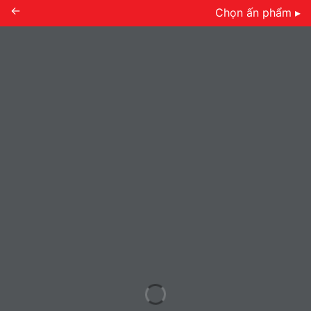
←
Chọn ấn phẩm ▸