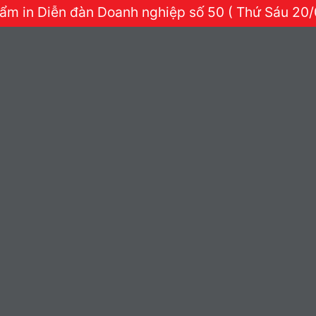
ẩm in Diễn đàn Doanh nghiệp số 50 ( Thứ Sáu 20