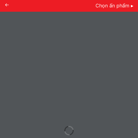
←
Chọn ấn phẩm ▸