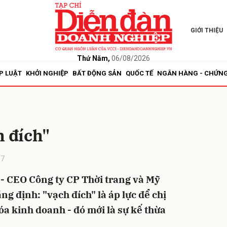
GIỚI THIỆU
bình luận
Thứ Năm,
06/08/2026
P LUẬT
KHỞI NGHIỆP
BẤT ĐỘNG SẢN
QUỐC TẾ
NGÂN HÀNG - CHỨN
h đích"
17
Hủy
G
 CEO Công ty CP Thời trang và Mỹ
 định: "vạch đích" là áp lực để chị
óa kinh doanh - đó mới là sự kế thừa