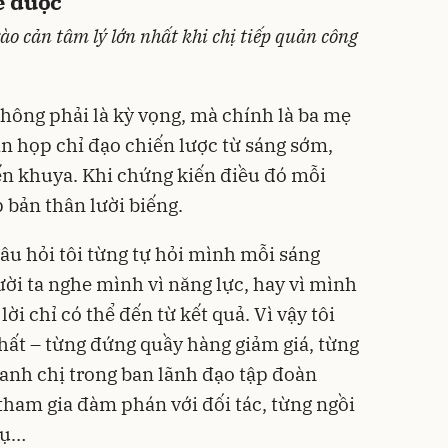
ế được
rào cản tâm lý lớn nhất khi chị tiếp quản công
 không phải là kỳ vọng, mà chính là ba mẹ
vẫn họp chỉ đạo chiến lược từ sáng sớm,
ến khuya. Khi chứng kiến điều đó mỗi
bản thân lười biếng.
câu hỏi tôi từng tự hỏi mình mỗi sáng
i ta nghe mình vì năng lực, hay vì mình
i chỉ có thể đến từ kết quả. Vì vậy tôi
nhất – từng đứng quầy hàng giảm giá, từng
, anh chị trong ban lãnh đạo tập đoàn
tham gia đàm phán với đối tác, từng ngồi
vụ…