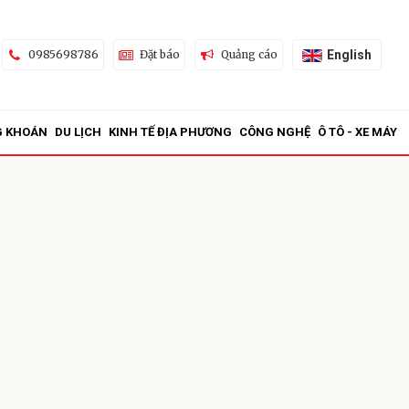
English
0985698786
Đặt báo
Quảng cáo
G KHOÁN
DU LỊCH
KINH TẾ ĐỊA PHƯƠNG
CÔNG NGHỆ
Ô TÔ - XE MÁY
ửi