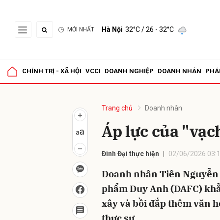
Hà Nội
32°C
/ 26 - 32°C
MỚI NHẤT
Gửi 
CHÍNH TRỊ - XÃ HỘI
VCCI
DOANH NGHIỆP
DOANH NHÂN
PHÁ
Trang chủ
Doanh nhân
Áp lực của "vạc
Đình Đại thực hiện
02/06/2026 03:
Doanh nhân Tiên Nguyễn -
phẩm Duy Anh (DAFC) khẳng
xây và bồi đắp thêm văn h
thực sự.