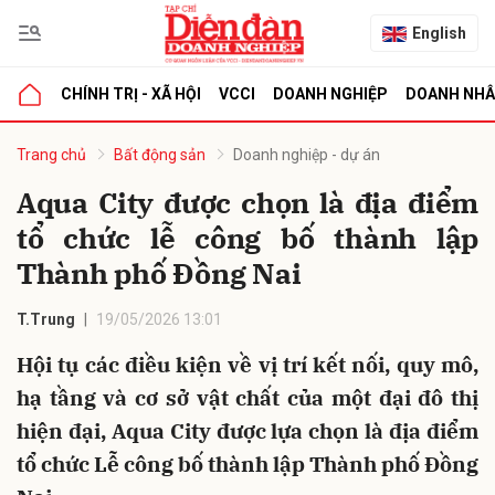
English
CHÍNH TRỊ - XÃ HỘI
VCCI
DOANH NGHIỆP
DOANH NH
bình luận
Trang chủ
Bất động sản
Doanh nghiệp - dự án
Aqua City được chọn là địa điểm
tổ chức lễ công bố thành lập
Thành phố Đồng Nai
T.Trung
19/05/2026 13:01
Hội tụ các điều kiện về vị trí kết nối, quy mô,
Hủy
G
hạ tầng và cơ sở vật chất của một đại đô thị
hiện đại, Aqua City được lựa chọn là địa điểm
tổ chức Lễ công bố thành lập Thành phố Đồng