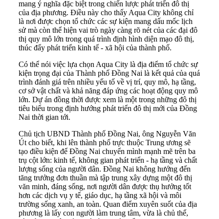
mang ý nghĩa đặc biệt trong chiến lược phát triển đô thị
của địa phương. Điều này cho thấy Aqua City không chỉ
là nơi được chọn tổ chức các sự kiện mang dấu mốc lịch
sử mà còn thể hiện vai trò ngày càng rõ nét của các đại đô
thị quy mô lớn trong quá trình định hình diện mạo đô thị,
thúc đẩy phát triển kinh tế - xã hội của thành phố.
Có thể nói việc lựa chọn Aqua City là địa điểm tổ chức sự
kiện trọng đại của Thành phố Đồng Nai là kết quả của quá
trình đánh giá trên nhiều yếu tố về vị trí, quy mô, hạ tầng,
cơ sở vật chất và khả năng đáp ứng các hoạt động quy mô
lớn. Dự án đồng thời được xem là một trong những đô thị
tiêu biểu trong định hướng phát triển đô thị mới của Đồng
Nai thời gian tới.
Chủ tịch UBND Thành phố Đồng Nai, ông Nguyễn Văn
Út cho biết, khi lên thành phố trực thuộc Trung ương sẽ
tạo điều kiện để Đồng Nai chuyển mình mạnh mẽ trên ba
trụ cột lớn: kinh tế, không gian phát triển - hạ tầng và chất
lượng sống của người dân. Đồng Nai không hướng đến
tăng trưởng đơn thuần mà tập trung xây dựng một đô thị
văn minh, đáng sống, nơi người dân được thụ hưởng tốt
hơn các dịch vụ y tế, giáo dục, hạ tầng xã hội và môi
trường sống xanh, an toàn. Quan điểm xuyên suốt của địa
phương là lấy con người làm trung tâm, vừa là chủ thể,