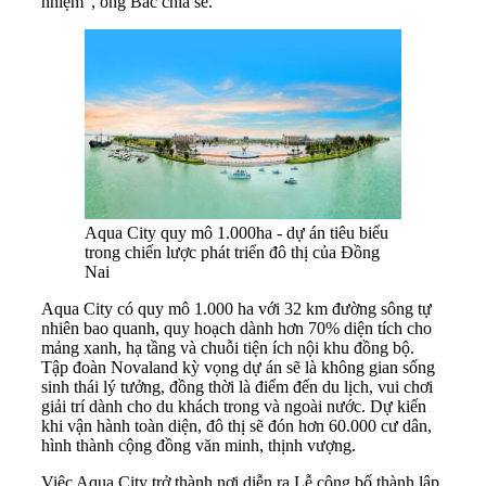
nhiệm”, ông Bắc chia sẻ.
Aqua City quy mô 1.000ha - dự án tiêu biểu
trong chiến lược phát triển đô thị của Đồng
Nai
Aqua City có quy mô 1.000 ha với 32 km đường sông tự
nhiên bao quanh, quy hoạch dành hơn 70% diện tích cho
mảng xanh, hạ tầng và chuỗi tiện ích nội khu đồng bộ.
Tập đoàn Novaland kỳ vọng dự án sẽ là không gian sống
sinh thái lý tưởng, đồng thời là điểm đến du lịch, vui chơi
giải trí dành cho du khách trong và ngoài nước. Dự kiến
khi vận hành toàn diện, đô thị sẽ đón hơn 60.000 cư dân,
hình thành cộng đồng văn minh, thịnh vượng.
Việc Aqua City trở thành nơi diễn ra Lễ công bố thành lập