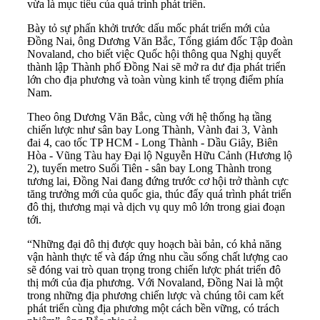
vừa là mục tiêu của quá trình phát triển.
Bày tỏ sự phấn khởi trước dấu mốc phát triển mới của
Đồng Nai, ông Dương Văn Bắc, Tổng giám đốc Tập đoàn
Novaland, cho biết việc Quốc hội thông qua Nghị quyết
thành lập Thành phố Đồng Nai sẽ mở ra dư địa phát triển
lớn cho địa phương và toàn vùng kinh tế trọng điểm phía
Nam.
Theo ông Dương Văn Bắc, cùng với hệ thống hạ tầng
chiến lược như sân bay Long Thành, Vành đai 3, Vành
đai 4, cao tốc TP HCM - Long Thành - Dầu Giây, Biên
Hòa - Vũng Tàu hay Đại lộ Nguyễn Hữu Cảnh (Hương lộ
2), tuyến metro Suối Tiên - sân bay Long Thành trong
tương lai, Đồng Nai đang đứng trước cơ hội trở thành cực
tăng trưởng mới của quốc gia, thúc đẩy quá trình phát triển
đô thị, thương mại và dịch vụ quy mô lớn trong giai đoạn
tới.
“Những đại đô thị được quy hoạch bài bản, có khả năng
vận hành thực tế và đáp ứng nhu cầu sống chất lượng cao
sẽ đóng vai trò quan trọng trong chiến lược phát triển đô
thị mới của địa phương. Với Novaland, Đồng Nai là một
trong những địa phương chiến lược và chúng tôi cam kết
phát triển cùng địa phương một cách bền vững, có trách