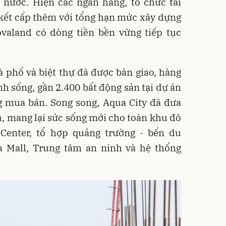
i nước. Hiện các ngân hàng, tổ chức tài
 kết cấp thêm với tổng hạn mức xây dựng
valand có dòng tiền bền vững tiếp tục
 phố và biệt thự đã được bàn giao, hàng
nh sống, gần 2.400 bất động sản tại dự án
 mua bán. Song song, Aqua City đã đưa
h, mang lại sức sống mới cho toàn khu đô
e Center, tổ hợp quảng trường - bến du
 Mall, Trung tâm an ninh và hệ thống