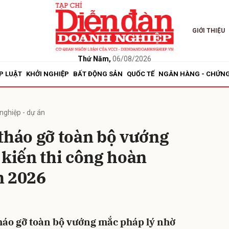
GIỚI THIỆU
bình luận
Thứ Năm,
06/08/2026
P LUẬT
KHỞI NGHIỆP
BẤT ĐỘNG SẢN
QUỐC TẾ
NGÂN HÀNG - CHỨN
nghiệp - dự án
tháo gỡ toàn bộ vướng
 kiến thi công hoàn
Hủy
G
m 2026
háo gỡ toàn bộ vướng mắc pháp lý nhờ