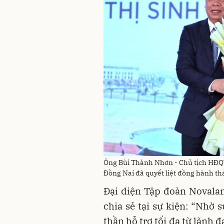
Ông Bùi Thành Nhơn - Chủ tịch HĐQT
Đồng Nai đã quyết liệt đồng hành th
Đại diện Tập đoàn Novala
chia sẻ tại sự kiện: “Nhờ 
thần hỗ trợ tối đa từ lãnh