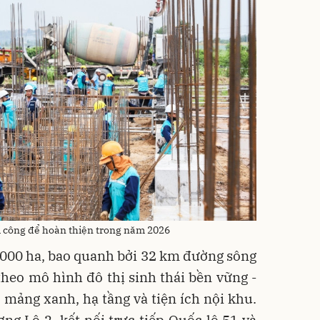
i công để hoàn thiện trong năm 2026
.000 ha, bao quanh bởi 32 km đường sông
heo mô hình đô thị sinh thái bền vững -
 mảng xanh, hạ tầng và tiện ích nội khu.
ơng Lộ 2, kết nối trực tiếp Quốc lộ 51 và