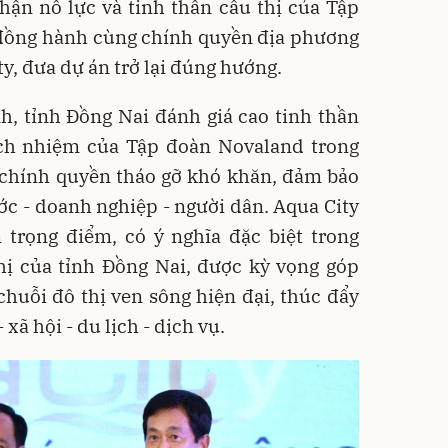
ận nỗ lực và tinh thần cầu thị của Tập
 đồng hành cùng chính quyền địa phương
y, đưa dự án trở lại đúng hướng.
, tỉnh Đồng Nai đánh giá cao tinh thần
rách nhiệm của Tập đoàn Novaland trong
 chính quyền tháo gỡ khó khăn, đảm bảo
ước - doanh nghiệp - người dân. Aqua City
 trọng điểm, có ý nghĩa đặc biệt trong
thị của tỉnh Đồng Nai, được kỳ vọng góp
huỗi đô thị ven sông hiện đại, thúc đẩy
- xã hội - du lịch - dịch vụ.