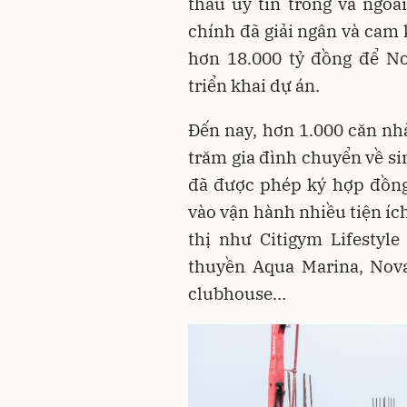
thầu uy tín trong và ngoà
chính đã giải ngân và cam
hơn 18.000 tỷ đồng để No
triển khai dự án.
Đến nay, hơn 1.000 căn nhà
trăm gia đình chuyển về si
đã được phép ký hợp đồng
vào vận hành nhiều tiện íc
thị như Citigym Lifestyl
thuyền Aqua Marina, Nova
clubhouse…