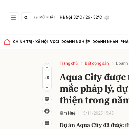
Hà Nội
32°C
/ 26 - 32°C
MỚI NHẤT
Gửi 
CHÍNH TRỊ - XÃ HỘI
VCCI
DOANH NGHIỆP
DOANH NHÂN
PHÁ
Trang chủ
Bất động sản
Doanh 
Aqua City được 
mắc pháp lý, dự
thiện trong nă
Kim Huệ
15/11/2025 15:45
Dự án Aqua City đã được t