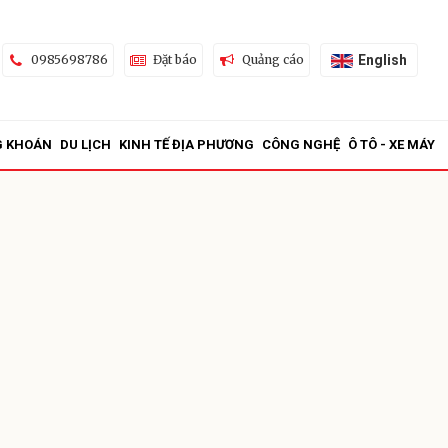
English
0985698786
Đặt báo
Quảng cáo
G KHOÁN
DU LỊCH
KINH TẾ ĐỊA PHƯƠNG
CÔNG NGHỆ
Ô TÔ - XE MÁY
ửi