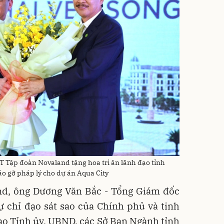
 Tập đoàn Novaland tặng hoa tri ân lãnh đạo tỉnh
áo gỡ pháp lý cho dự án Aqua City
nd, ông Dương Văn Bắc - Tổng Giám đốc
sự chỉ đạo sát sao của Chính phủ và tinh
 đạo Tỉnh ủy, UBND, các Sở Ban Ngành tỉnh