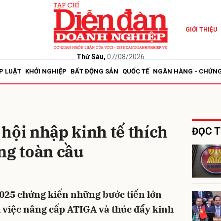
GIỚI THIỆU
bình luận
Thứ Sáu,
07/08/2026
P LUẬT
KHỞI NGHIỆP
BẤT ĐỘNG SẢN
QUỐC TẾ
NGÂN HÀNG - CHỨN
hội nhập kinh tế thích
ĐỌC T
ng toàn cầu
Hủy
G
025 chứng kiến những bước tiến lớn
i việc nâng cấp ATIGA và thúc đẩy kinh