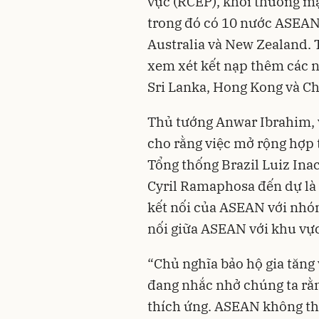
vực (RCEP), khối thương mại
trong đó có 10 nước ASEAN
Australia và New Zealand. T
xem xét kết nạp thêm các 
Sri Lanka, Hong Kong và Ch
Thủ tướng Anwar Ibrahim, 
cho rằng việc mở rộng hợp t
Tổng thống Brazil Luiz Ina
Cyril Ramaphosa đến dự là 
kết nối của ASEAN với nhóm
nối giữa ASEAN với khu vự
“Chủ nghĩa bảo hộ gia tăng
đang nhắc nhở chúng ta rằ
thích ứng. ASEAN không th