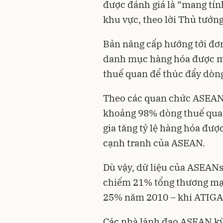
được đánh giá là “mang tín
khu vực, theo lời Thủ tướn
Bản nâng cấp hướng tới đơn
danh mục hàng hóa được mi
thuế quan để thúc đẩy dòng
Theo các quan chức ASEAN,
khoảng 98% dòng thuế quan 
gia tăng tỷ lệ hàng hóa đư
cạnh tranh của ASEAN.
Dù vậy, dữ liệu của ASEANs
chiếm 21% tổng thương mại
25% năm 2010 – khi ATIGA b
Các nhà lãnh đạo ASEAN kỳ