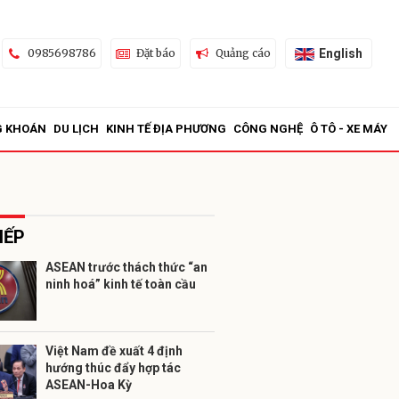
English
0985698786
Đặt báo
Quảng cáo
G KHOÁN
DU LỊCH
KINH TẾ ĐỊA PHƯƠNG
CÔNG NGHỆ
Ô TÔ - XE MÁY
IẾP
ASEAN trước thách thức “an
ninh hoá” kinh tế toàn cầu
ửi
Việt Nam đề xuất 4 định
hướng thúc đẩy hợp tác
ASEAN-Hoa Kỳ