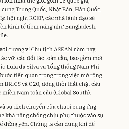
 lớn nhất thế giới gồm 15 quốc gia,
 cùng Trung Quốc, Nhật Bản, Hàn Quốc,
ại hội nghị RCEP, các nhà lãnh đạo sẽ
nền kinh tế tiềm năng như Bangladesh,
ile.
với cương vị Chủ tịch ASEAN năm nay,
ác với các đối tác toàn cầu, bao gồm mời
cio Lula da Silva và Tổng thống Nam Phi
bước tiến quan trọng trong việc mở rộng
 BRICS và G20, đồng thời thắt chặt cầu
c miền Nam toàn cầu (Global South).
 và sự dịch chuyển của chuỗi cung ứng
ng khả năng chống chịu phụ thuộc vào sự
ể đứng yên. Chúng ta cần dũng khí để