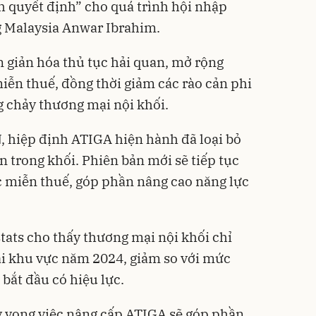
h quyết định” cho quá trình hội nhập
g Malaysia Anwar Ibrahim.
 giản hóa thủ tục hải quan, mở rộng
ễn thuế, đồng thời giảm các rào cản phi
 chảy thương mại nội khối.
 hiệp định ATIGA hiện hành đã loại bỏ
trong khối. Phiên bản mới sẽ tiếp tục
ợc miễn thuế, góp phần nâng cao năng lực
tats cho thấy thương mại nội khối chỉ
 khu vực năm 2024, giảm so với mức
ắt đầu có hiệu lực.
 vọng việc nâng cấp ATIGA sẽ góp phần