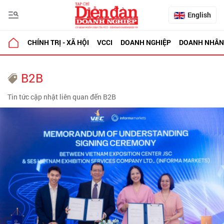
English
CHÍNH TRỊ - XÃ HỘI
VCCI
DOANH NGHIỆP
DOANH NHÂN
B2B
Tin tức cập nhật liên quan đến B2B