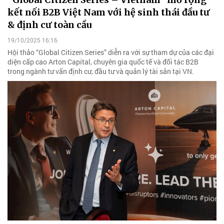
kết nối B2B Việt Nam với hệ sinh thái đầu tư
& định cư toàn cầu
19/10/2025 16:16
Hội thảo “Global Citizen Series” diễn ra với sự tham dự của các đại
diện cấp cao Arton Capital, chuyên gia quốc tế và đối tác B2B
trong ngành tư vấn định cư, đầu tư và quản lý tài sản tại VN.