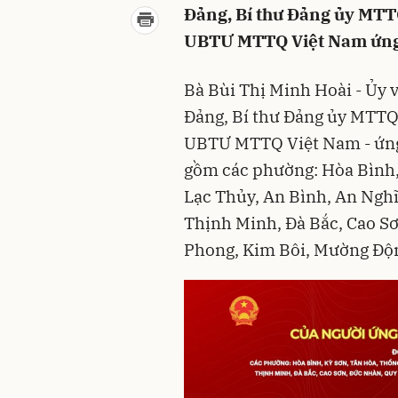
Đảng, Bí thư Đảng ủy MTTQ
UBTƯ MTTQ Việt Nam ứng cử
Bà Bùi Thị Minh Hoài - Ủy v
Đảng, Bí thư Đảng ủy MTTQ,
UBTƯ MTTQ Việt Nam - ứng c
gồm các phường: Hòa Bình, 
Lạc Thủy, An Bình, An Nghĩ
Thịnh Minh, Đà Bắc, Cao Sơ
Phong, Kim Bôi, Mường Độn