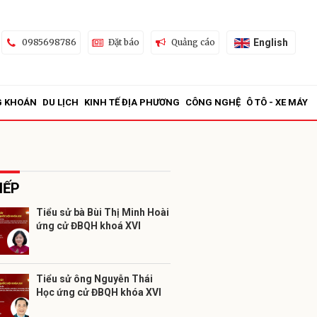
English
0985698786
Đặt báo
Quảng cáo
G KHOÁN
DU LỊCH
KINH TẾ ĐỊA PHƯƠNG
CÔNG NGHỆ
Ô TÔ - XE MÁY
IẾP
Tiểu sử bà Bùi Thị Minh Hoài
ứng cử ĐBQH khoá XVI
ửi
Tiểu sử ông Nguyễn Thái
Học ứng cử ĐBQH khóa XVI