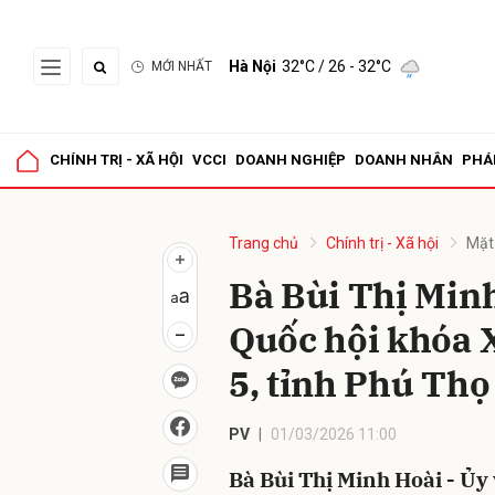
Hà Nội
32°C
/ 26 - 32°C
MỚI NHẤT
Gửi 
CHÍNH TRỊ - XÃ HỘI
VCCI
DOANH NGHIỆP
DOANH NHÂN
PHÁ
Trang chủ
Chính trị - Xã hội
Mặt
Bà Bùi Thị Minh
Quốc hội khóa X
5, tỉnh Phú Thọ
PV
01/03/2026 11:00
Bà Bùi Thị Minh Hoài - Ủy 