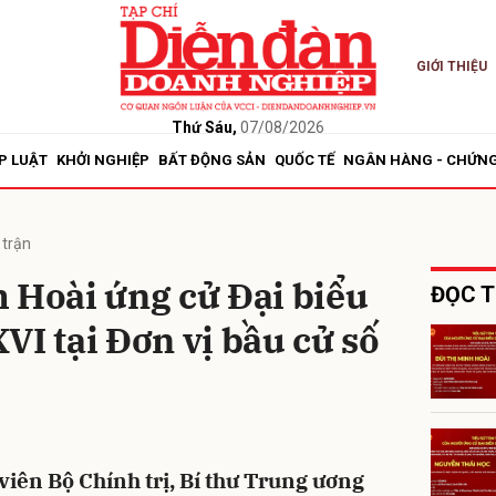
GIỚI THIỆU
bình luận
Thứ Sáu,
07/08/2026
P LUẬT
KHỞI NGHIỆP
BẤT ĐỘNG SẢN
QUỐC TẾ
NGÂN HÀNG - CHỨN
 trận
 Hoài ứng cử Đại biểu
ĐỌC T
VI tại Đơn vị bầu cử số
Hủy
G
viên Bộ Chính trị, Bí thư Trung ương