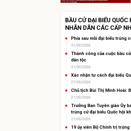
BẦU CỬ ĐẠI BIỂU QUỐC 
NHÂN DÂN CÁC CẤP NHI
Phía sau mỗi đại biểu trúng cử
31/03/2026
Thành công của cuộc bầu cử 
dân tộc
31/03/2026
Xác nhận tư cách đại biểu Quốc
27/03/2026
Chủ tịch Bùi Thị Minh Hoài: 
21/03/2026
Trưởng Ban Tuyên giáo Ủy b
trúng cử đại biểu Quốc hội k
21/03/2026
19 ủy viên Bộ Chính trị trúng