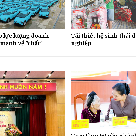
o lực lượng doanh
Tái thiết hệ sinh thái 
mạnh về "chất"
nghiệp
Trao tặng 60 căn nhà 