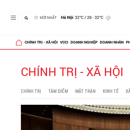
Hà Nội
32°C
/ 26 - 32°C
MỚI NHẤT
CHÍNH TRỊ - XÃ HỘI
VCCI
DOANH NGHIỆP
DOANH NHÂN
P
CHÍNH TRỊ - XÃ HỘI
CHÍNH TRỊ
TÂM ĐIỂM
MẶT TRẬN
KINH TẾ
XÃ