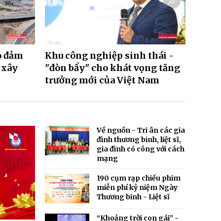
o đảm
Khu công nghiệp sinh thái -
Khu 
 xây
"đòn bẩy" cho khát vọng tăng
HCM: 
trưởng mới của Việt Nam
Về nguồn - Tri ân các gia
đình thương binh, liệt sĩ,
gia đình có công với cách
mạng
190 cụm rạp chiếu phim
miễn phí kỷ niệm Ngày
Thương binh - Liệt sĩ
“Khoảng trời con gái” -