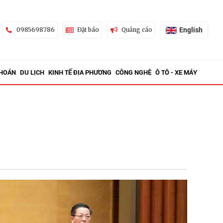
English
0985698786
Đặt báo
Quảng cáo
KHOÁN
DU LỊCH
KINH TẾ ĐỊA PHƯƠNG
CÔNG NGHỆ
Ô TÔ - XE MÁY