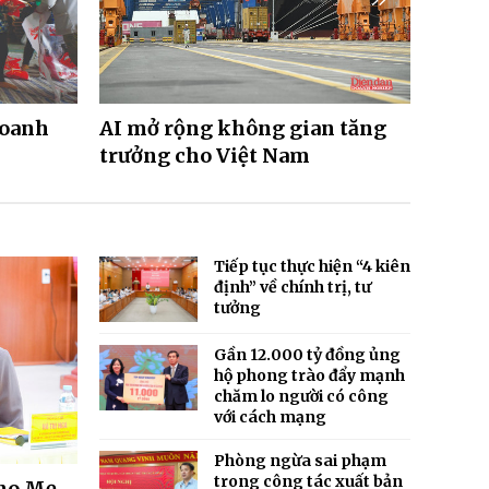
doanh
AI mở rộng không gian tăng
Việt 
trưởng cho Việt Nam
toàn 
Tiếp tục thực hiện “4 kiên
định” về chính trị, tư
tưởng
Gần 12.000 tỷ đồng ủng
hộ phong trào đẩy mạnh
chăm lo người có công
với cách mạng
Phòng ngừa sai phạm
trong công tác xuất bản
cho Mẹ