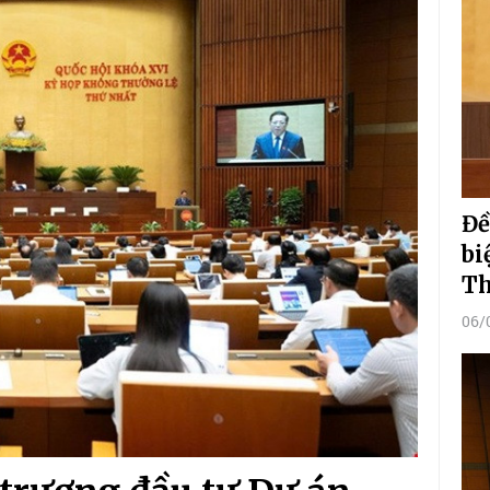
Đề
bi
Th
06/