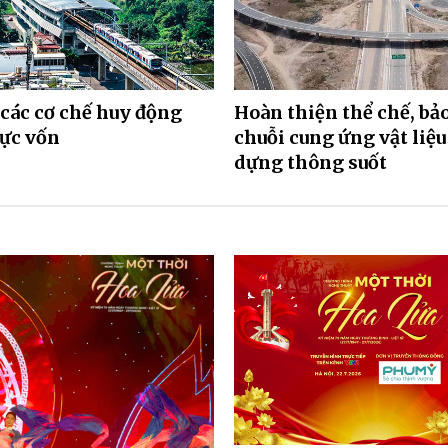
 các cơ chế huy động
Hoàn thiện thể chế, bả
ực vốn
chuỗi cung ứng vật liệu
dựng thông suốt