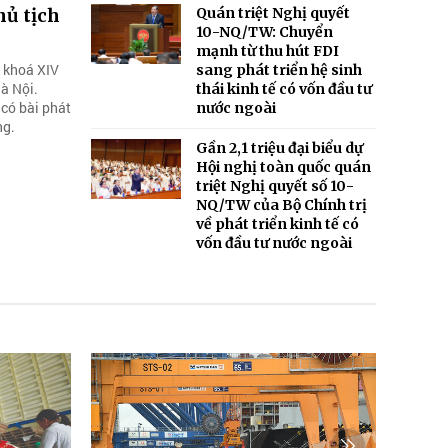
hủ tịch
Quán triệt Nghị quyết
10-NQ/TW: Chuyển
mạnh từ thu hút FDI
, khoá XIV
sang phát triển hệ sinh
Hà Nội.
thái kinh tế có vốn đầu tư
 có bài phát
nước ngoài
ng.
Gần 2,1 triệu đại biểu dự
Hội nghị toàn quốc quán
triệt Nghị quyết số 10-
NQ/TW của Bộ Chính trị
về phát triển kinh tế có
vốn đầu tư nước ngoài