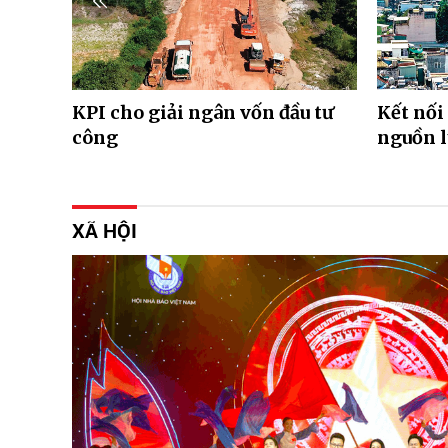
KPI cho giải ngân vốn đầu tư
Kết nối
công
nguồn l
XÃ HỘI