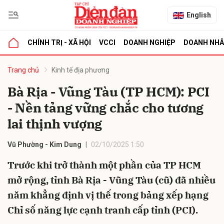
English
CHÍNH TRỊ - XÃ HỘI
VCCI
DOANH NGHIỆP
DOANH NH
bình luận
Trang chủ
Kinh tế địa phương
Bà Rịa - Vũng Tàu (TP HCM): PCI
- Nền tảng vững chắc cho tương
lai thịnh vượng
Vũ Phường - Kim Dung
02/10/2025 1:50
Trước khi trở thành một phần của TP HCM
Hủy
G
mở rộng, tỉnh Bà Rịa - Vũng Tàu (cũ) đã nhiều
năm khẳng định vị thế trong bảng xếp hạng
Chỉ số năng lực cạnh tranh cấp tỉnh (PCI).