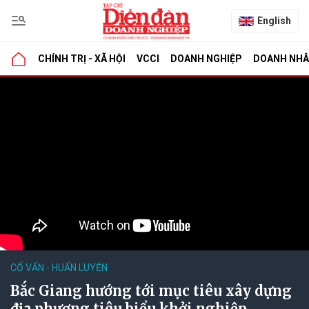
English
CHÍNH TRỊ - XÃ HỘI
VCCI
DOANH NGHIỆP
DOANH NH
CỐ VẤN - HUẤN LUYỆN
Bắc Giang hướng tới mục tiêu xây dựng
địa phương tiêu biểu khởi nghiệp