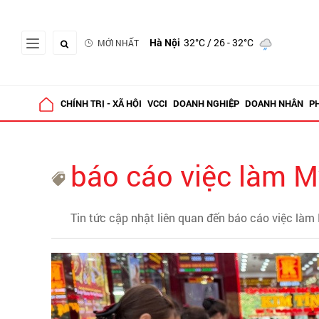
Hà Nội
32°C
/ 26 - 32°C
MỚI NHẤT
CHÍNH TRỊ - XÃ HỘI
VCCI
DOANH NGHIỆP
DOANH NHÂN
P
báo cáo việc làm M
Tin tức cập nhật liên quan đến báo cáo việc làm