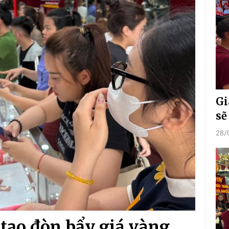
Gi
sẽ
28/
 tạo đòn bẩy giá vàng