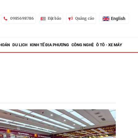
English
0985698786
Đặt báo
Quảng cáo
KHOÁN
DU LỊCH
KINH TẾ ĐỊA PHƯƠNG
CÔNG NGHỆ
Ô TÔ - XE MÁY