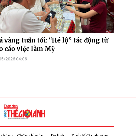
á vàng tuần tới: “Hé lộ” tác động từ
o cáo việc làm Mỹ
05/2026 04:06
n hàng - Chứng khoán
Du lịch
Kinh tế địa phương