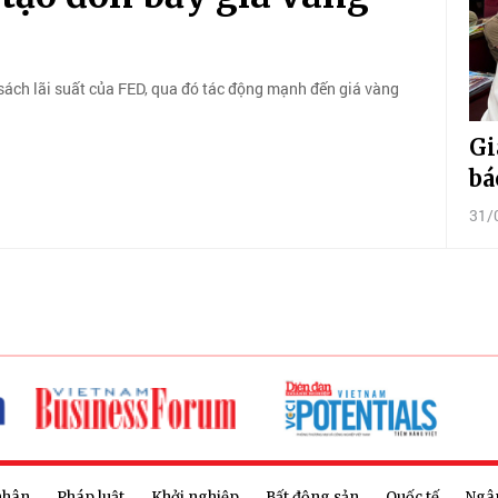
sách lãi suất của FED, qua đó tác động mạnh đến giá vàng
Gi
bá
31/
nhân
Pháp luật
Khởi nghiệp
Bất động sản
Quốc tế
Ngâ