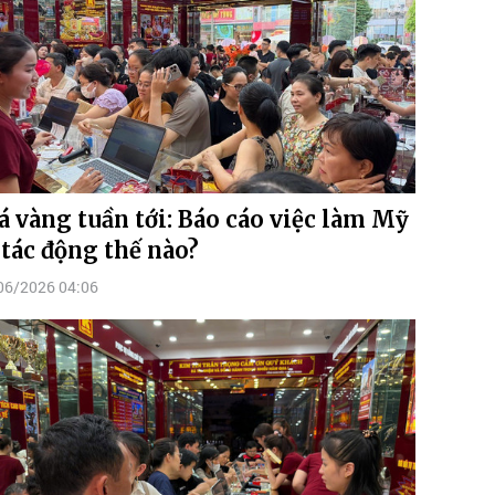
á vàng tuần tới: Báo cáo việc làm Mỹ
 tác động thế nào?
06/2026 04:06