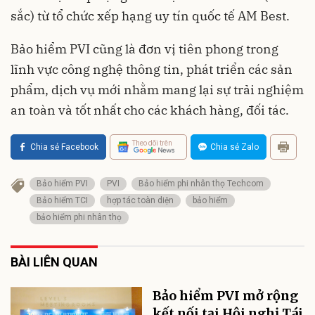
sắc) từ tổ chức xếp hạng uy tín quốc tế AM Best.
Bảo hiểm PVI cũng là đơn vị tiên phong trong
lĩnh vực công nghệ thông tin, phát triển các sản
phẩm, dịch vụ mới nhằm mang lại sự trải nghiệm
an toàn và tốt nhất cho các khách hàng, đối tác.
Theo dõi trên
Chia sẻ Facebook
Chia sẻ Zalo
Bảo hiểm PVI
PVI
Bảo hiểm phi nhân thọ Techcom
Bảo hiểm TCI
hợp tác toàn diện
bảo hiểm
bảo hiểm phi nhân thọ
BÀI LIÊN QUAN
Bảo hiểm PVI mở rộng
kết nối tại Hội nghị Tái