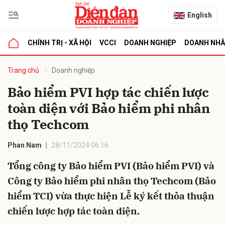
English
CHÍNH TRỊ - XÃ HỘI
VCCI
DOANH NGHIỆP
DOANH NH
bình luận
Trang chủ
Doanh nghiệp
Bảo hiểm PVI hợp tác chiến lược
toàn diện với Bảo hiểm phi nhân
thọ Techcom
Phan Nam
28/11/2024 06:16
Tổng công ty Bảo hiểm PVI (Bảo hiểm PVI) và
Hủy
G
Công ty Bảo hiểm phi nhân thọ Techcom (Bảo
hiểm TCI) vừa thực hiện Lễ ký kết thỏa thuận
chiến lược hợp tác toàn diện.