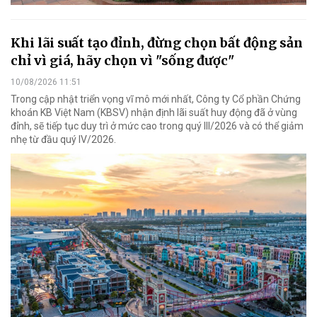
Khi lãi suất tạo đỉnh, đừng chọn bất động sản
chỉ vì giá, hãy chọn vì "sống được"
10/08/2026 11:51
Trong cập nhật triển vọng vĩ mô mới nhất, Công ty Cổ phần Chứng
khoán KB Việt Nam (KBSV) nhận định lãi suất huy động đã ở vùng
đỉnh, sẽ tiếp tục duy trì ở mức cao trong quý III/2026 và có thể giảm
nhẹ từ đầu quý IV/2026.