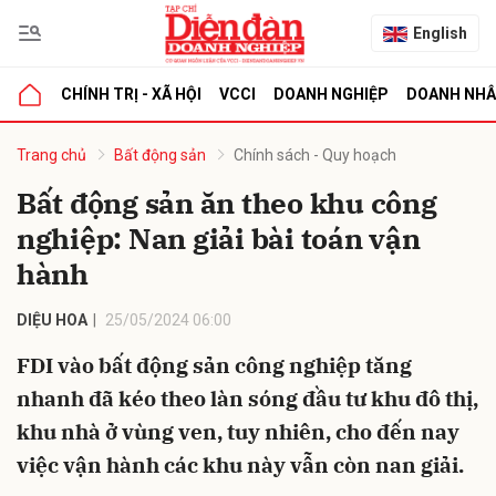
English
CHÍNH TRỊ - XÃ HỘI
VCCI
DOANH NGHIỆP
DOANH NH
bình luận
Trang chủ
Bất động sản
Chính sách - Quy hoạch
Bất động sản ăn theo khu công
nghiệp: Nan giải bài toán vận
hành
DIỆU HOA
25/05/2024 06:00
FDI vào bất động sản công nghiệp tăng
Hủy
G
nhanh đã kéo theo làn sóng đầu tư khu đô thị,
khu nhà ở vùng ven, tuy nhiên, cho đến nay
việc vận hành các khu này vẫn còn nan giải.