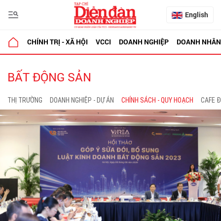
English
CHÍNH TRỊ - XÃ HỘI
VCCI
DOANH NGHIỆP
DOANH NHÂN
BẤT ĐỘNG SẢN
THỊ TRƯỜNG
DOANH NGHIỆP - DỰ ÁN
CHÍNH SÁCH - QUY HOẠCH
CAFE Đ