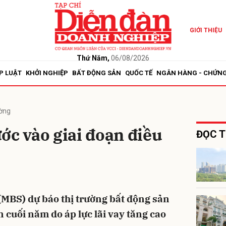
GIỚI THIỆU
bình luận
Thứ Năm,
06/08/2026
P LUẬT
KHỞI NGHIỆP
BẤT ĐỘNG SẢN
QUỐC TẾ
NGÂN HÀNG - CHỨN
ường
ớc vào giai đoạn điều
ĐỌC T
Hủy
G
MBS) dự báo thị trường bất động sản
 cuối năm do áp lực lãi vay tăng cao