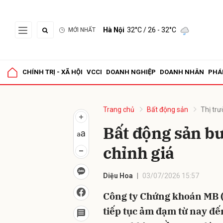
Hà Nội
32°C
/ 26 - 32°C
MỚI NHẤT
Gửi 
CHÍNH TRỊ - XÃ HỘI
VCCI
DOANH NGHIỆP
DOANH NHÂN
PHÁ
Trang chủ
Bất động sản
Thị tr
Bất động sản bư
chỉnh giá
Diệu Hoa
03/07/2026 15:57
Công ty Chứng khoán MB (
tiếp tục ảm đạm từ nay đến