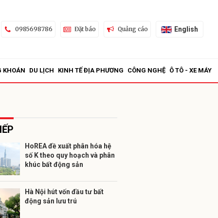
English
0985698786
Đặt báo
Quảng cáo
G KHOÁN
DU LỊCH
KINH TẾ ĐỊA PHƯƠNG
CÔNG NGHỆ
Ô TÔ - XE MÁY
IẾP
HoREA đề xuất phân hóa hệ
số K theo quy hoạch và phân
ửi
khúc bất động sản
Hà Nội hút vốn đầu tư bất
động sản lưu trú