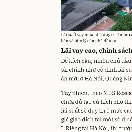
Lãi suất vay mua nhà duy trì ở mức c
bán và tâm lý của nhà đầu tư.
Lãi vay cao, chính sác
Để kích cầu, nhiều chủ đầu 
tài chính như cố định lãi s
án mới ở Hà Nội, Quảng Ni
Tuy nhiên, theo MBS Resea
chưa đủ tạo cú hích cho thị
lãi suất sẽ duy trì ở mức ca
giá giao dịch tại một số dự
I. Riêng tại Hà Nội, thị tr