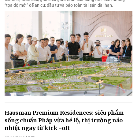
“tọa độ mới” để an cư, đầu tư và bảo toàn tài sản dài hạn.
Hausman Premium Residences: siêu phẩm
sống chuẩn Pháp vừa hé lộ, thị trường náo
nhiệt ngay từ kick -off