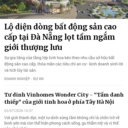
Lộ diện dòng bất động sản cao
cấp tại Đà Nẵng lọt tầm ngắm
giới thượng lưu
Sự gia tăng của tầng lớp tinh hoa kéo theo nhu cầu sở hữu bất
động sản cao cấp, thỏa mãn các tiêu chí an cư - kinh doanh sinh lời
và tích lũy tài sản.
DOANH NGHIỆP - DỰ ÁN
Tư dinh Vinhomes Wonder City - “Tấm danh
thiếp” của giới tinh hoa ở phía Tây Hà Nội
02/07/2026 10:37
Với giới thành đạt, một tư dinh xứng tầm không chỉ là chốn trở về
bình yên mà còn thể hiện phong cách sống, gu thẩm mỹ và vị thế