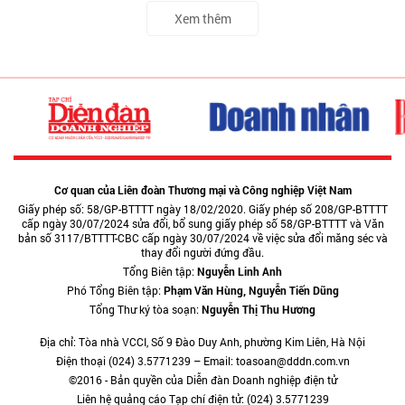
Xem thêm
Cơ quan của Liên đoàn Thương mại và Công nghiệp Việt Nam
Giấy phép số: 58/GP-BTTTT ngày 18/02/2020. Giấy phép số 208/GP-BTTTT
cấp ngày 30/07/2024 sửa đổi, bổ sung giấy phép số 58/GP-BTTTT và Văn
bản số 3117/BTTTT-CBC cấp ngày 30/07/2024 về việc sửa đổi măng séc và
thay đổi người đứng đầu.
Tổng Biên tập:
Nguyễn Linh Anh
Phó Tổng Biên tập:
Phạm Văn Hùng, Nguyễn Tiến Dũng
Tổng Thư ký tòa soạn:
Nguyễn Thị Thu Hương
Địa chỉ: Tòa nhà VCCI, Số 9 Đào Duy Anh, phường Kim Liên, Hà Nội
Điện thoại (024) 3.5771239 – Email: toasoan@dddn.com.vn
©2016 - Bản quyền của Diễn đàn Doanh nghiệp điện tử
Liên hệ quảng cáo Tạp chí điện tử: (024) 3.5771239