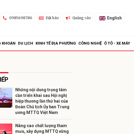
English
0985698786
Đặt báo
Quảng cáo
G KHOÁN
DU LỊCH
KINH TẾ ĐỊA PHƯƠNG
CÔNG NGHỆ
Ô TÔ - XE MÁY
IẾP
Những nội dung trọng tâm
cần triển khai sau Hội nghị
ửi
hiệp thương lần thứ hai của
Đoàn Chủ tịch Ủy ban Trung
ương MTTQ Việt Nam
Nâng cao chất lượng tham
mưu, xây dựng MTTQ vững