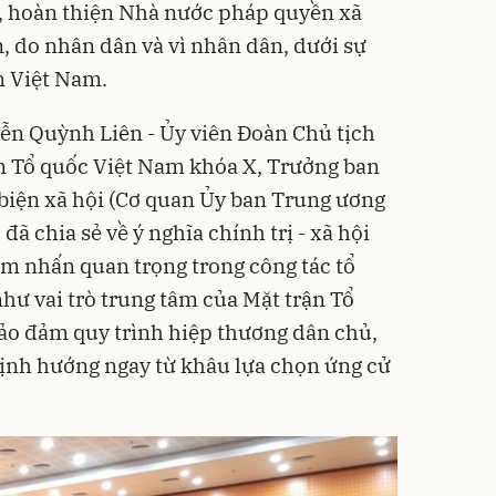
, hoàn thiện Nhà nước pháp quyền xã
, do nhân dân và vì nhân dân, dưới sự
n Việt Nam.
ễn Quỳnh Liên - Ủy viên Đoàn Chủ tịch
n Tổ quốc Việt Nam khóa X, Trưởng ban
biện xã hội (Cơ quan Ủy ban Trung ương
ã chia sẻ về ý nghĩa chính trị - xã hội
m nhấn quan trọng trong công tác tổ
hư vai trò trung tâm của Mặt trận Tổ
ảo đảm quy trình hiệp thương dân chủ,
định hướng ngay từ khâu lựa chọn ứng cử