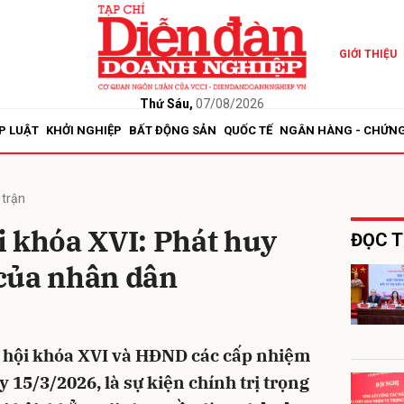
GIỚI THIỆU
bình luận
Thứ Sáu,
07/08/2026
P LUẬT
KHỞI NGHIỆP
BẤT ĐỘNG SẢN
QUỐC TẾ
NGÂN HÀNG - CHỨN
 trận
i khóa XVI: Phát huy
ĐỌC T
của nhân dân
Hủy
G
c hội khóa XVI và HĐND các cấp nhiệm
 15/3/2026, là sự kiện chính trị trọng