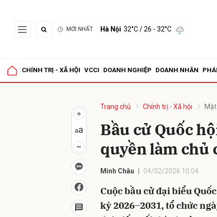
Hà Nội
32°C
/ 26 - 32°C
MỚI NHẤT
Gửi 
CHÍNH TRỊ - XÃ HỘI
VCCI
DOANH NGHIỆP
DOANH NHÂN
PHÁ
Trang chủ
Chính trị - Xã hội
Mặt
Bầu cử Quốc hộ
quyền làm chủ 
Minh Châu
04/02/2026 10:04
Cuộc bầu cử đại biểu Quố
kỳ 2026–2031, tổ chức ngày