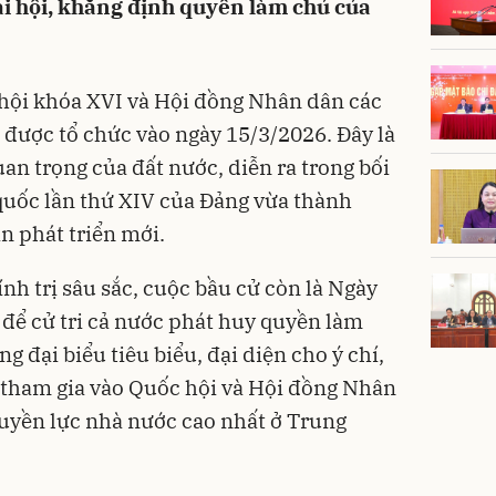
Đại hội, khẳng định quyền làm chủ của
 hội khóa XVI và Hội đồng Nhân dân các
được tổ chức vào ngày 15/3/2026. Đây là
uan trọng của đất nước, diễn ra trong bối
 quốc lần thứ XIV của Đảng vừa thành
ạn phát triển mới.
nh trị sâu sắc, cuộc bầu cử còn là Ngày
p để cử tri cả nước phát huy quyền làm
g đại biểu tiêu biểu, đại diện cho ý chí,
tham gia vào Quốc hội và Hội đồng Nhân
quyền lực nhà nước cao nhất ở Trung