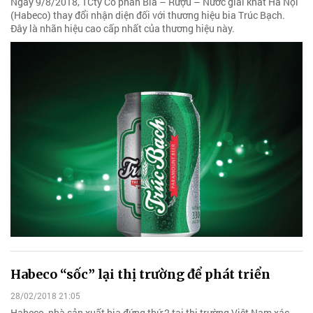
Ngày 9/8/2018, TCty Cổ phần Bia – Rượu – Nước giải khát Hà Nội
(Habeco) thay đổi nhận diện đối với thương hiệu bia Trúc Bạch.
Đây là nhãn hiệu cao cấp nhất của thương hiệu này.
Habeco “sốc” lại thị trường để phát triển
28/02/2018 21:05
Habeco, nhà sản xuất bia đứng thứ 2 tại thị trường Việt Nam xác