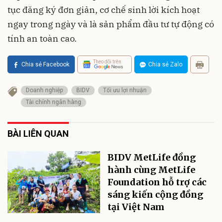
tục đăng ký đơn giản, cơ chế sinh lời kích hoạt
ngay trong ngày và là sản phẩm đầu tư tự động có
tính an toàn cao.
Theo dõi trên
Chia sẻ Facebook
Chia sẻ Zalo
Doanh nghiệp
BIDV
Tối ưu lợi nhuận
Tài chính ngân hàng
BÀI LIÊN QUAN
BIDV MetLife đồng
hành cùng MetLife
Foundation hỗ trợ các
sáng kiến cộng đồng
tại Việt Nam