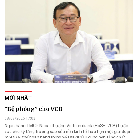
MỚI NHẤT
“Bệ phóng” cho VCB
08/08/2026 17:02
Ngân hàng TMCP Ngoại thương Vietcombank (HoSE: VCB) bước
vào chu kỳ tăng trưởng cao của nền kinh tế, hứa hẹn một giai đoạn
mới từ vị thế ngân hàng trọng yếu và đi đầu cùng nền tảng chất