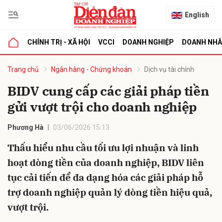
English
CHÍNH TRỊ - XÃ HỘI
VCCI
DOANH NGHIỆP
DOANH NH
bình luận
Trang chủ
Ngân hàng - Chứng khoán
Dịch vụ tài chính
BIDV cung cấp các giải pháp tiền
gửi vượt trội cho doanh nghiệp
Phương Hà
03/06/2026 15:13
Thấu hiểu nhu cầu tối ưu lợi nhuận và linh
hoạt dòng tiền của doanh nghiệp, BIDV liên
Hủy
G
tục cải tiến để đa dạng hóa các giải pháp hỗ
trợ doanh nghiệp quản lý dòng tiền hiệu quả,
vượt trội.