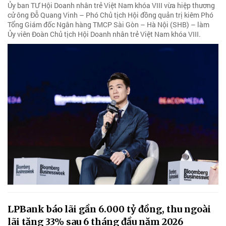
Ủy ban TƯ Hội Doanh nhân trẻ Việt Nam khóa VIII vừa hiệp thương
cử ông Đỗ Quang Vinh – Phó Chủ tịch Hội đồng quản trị kiêm Phó
Tổng Giám đốc Ngân hàng TMCP Sài Gòn – Hà Nội (SHB) – làm
Ủy viên Đoàn Chủ tịch Hội Doanh nhân trẻ Việt Nam khóa VIII.
LPBank báo lãi gần 6.000 tỷ đồng, thu ngoài
lãi tăng 33% sau 6 tháng đầu năm 2026