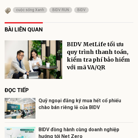
cuộc sống Xanh
BIDV RUN
BIDV
BÀI LIÊN QUAN
BIDV MetLife tối ưu
quy trình thanh toán,
kiểm tra phí bảo hiểm
với mã VA/QR
ĐỌC TIẾP
Quỹ ngoại đăng ký mua hết cổ phiếu
chào bán riêng lẻ của BIDV
BIDV đồng hành cùng doanh nghiệp
hướng tới Net Zero