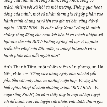
động của tinh thần sống xanh, sống khỏe, sống có
trách nhiệm với xã hội và môi trường. Thông qua hoạt
động của mình, mỗi cá nhân tham gia sẽ góp phần vào
hành trình chung tay kiến tạo giá trị bền vững đầy ý
nghĩa. “BIDV RUN - Vì cuộc sống Xanh” cũng là minh
chứng sống động cho cam kết bền bỉ và trách nhiệm xã
hội sâu sắc của BIDV: không ngừng nỗ lực vì sự phát
triển bền vững của đất nước, vì tương lai xanh và vì
hạnh phúc của mỗi người dân”.
Anh Thanh Tâm, một nhân viên văn phòng tại Hà
Nội, chia sẻ:
"Công việc hàng ngày của tôi chủ yếu
gắn liền với máy tính và những cuộc họp. Vì vậy, khi
biết ngân hàng tổ chức chương trình “BIDV RUN
- Vì
cuộc sống Xanh”
, tôi cảm thấy đây là một cơ hội tuyệt
vời để mình vừa rèn luyện sức khỏe, vừa được tham gia