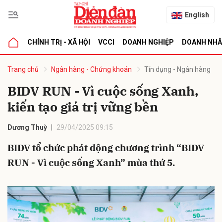
English
CHÍNH TRỊ - XÃ HỘI
VCCI
DOANH NGHIỆP
DOANH NH
bình luận
Trang chủ
Ngân hàng - Chứng khoán
Tín dụng - Ngân hàng
BIDV RUN - Vì cuộc sống Xanh,
kiến tạo giá trị vững bền
Dương Thuỳ
29/04/2025 09:15
BIDV tổ chức phát động chương trình “BIDV
RUN - Vì cuộc sống Xanh” mùa thứ 5.
Hủy
G