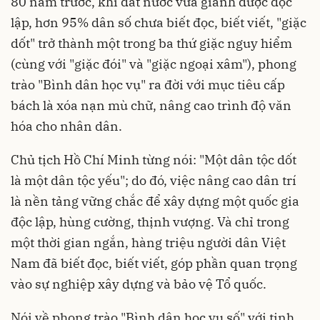
80 năm trước, khi đất nước vừa giành được độc
lập, hơn 95% dân số chưa biết đọc, biết viết, "giặc
dốt" trở thành một trong ba thứ giặc nguy hiểm
(cùng với "giặc đói" và "giặc ngoại xâm"), phong
trào "Bình dân học vụ" ra đời với mục tiêu cấp
bách là xóa nạn mù chữ, nâng cao trình độ văn
hóa cho nhân dân.
Chủ tịch Hồ Chí Minh từng nói: "Một dân tộc dốt
là một dân tộc yếu"; do đó, việc nâng cao dân trí
là nền tảng vững chắc để xây dựng một quốc gia
độc lập, hùng cường, thịnh vượng. Và chỉ trong
một thời gian ngắn, hàng triệu người dân Việt
Nam đã biết đọc, biết viết, góp phần quan trọng
vào sự nghiệp xây dựng và bảo vệ Tổ quốc.
Nói về phong trào "Bình dân học vụ số" với tinh