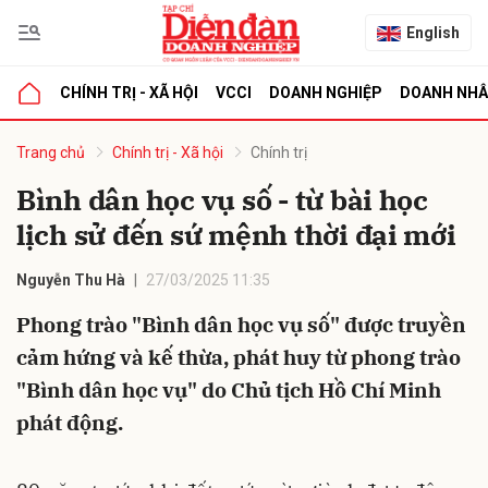
English
CHÍNH TRỊ - XÃ HỘI
VCCI
DOANH NGHIỆP
DOANH NH
bình luận
Trang chủ
Chính trị - Xã hội
Chính trị
Bình dân học vụ số - từ bài học
lịch sử đến sứ mệnh thời đại mới
Nguyễn Thu Hà
27/03/2025 11:35
Phong trào "Bình dân học vụ số" được truyền
cảm hứng và kế thừa, phát huy từ phong trào
Hủy
G
"Bình dân học vụ" do Chủ tịch Hồ Chí Minh
phát động.