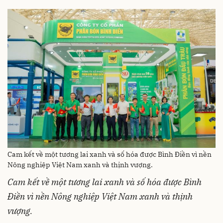
Cam kết về một tương lai xanh và số hóa được Bình Điền vì nền
Nông nghiệp Việt Nam xanh và thịnh vượng.
Cam
kết
về
một
tương
lai
xanh
và
số
hóa
được
Bình
Điền
vì
nền
Nông
nghiệp
Việt Nam
xanh
và
thịnh
vượng
.