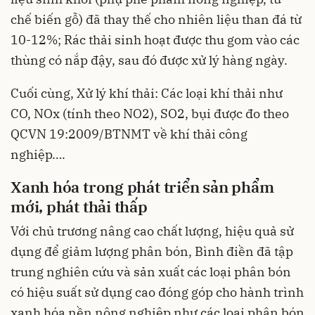
chế biến gỗ) đã thay thế cho nhiên liệu than đá từ
10-12%; Rác thải sinh hoạt được thu gom vào các
thùng có nắp đậy, sau đó được xử lý hàng ngày.
Cuối cùng, Xử lý khí thải: Các loại khí thải như
CO, NOx (tính theo NO2), SO2, bụi được đo theo
QCVN 19:2009/BTNMT về khí thải công
nghiệp….
Xanh
hóa
trong
phát
triển
sản
phẩm
mới
,
phát
thải
thấp
Với chủ trương nâng cao chất lượng, hiệu quả sử
dụng để giảm lượng phân bón, Bình điền đã tập
trung nghiên cứu và sản xuất các loại phân bón
có hiệu suất sử dụng cao đóng góp cho hành trình
xanh hóa nền nông nghiệp như các loại phân bón