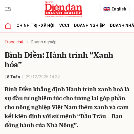
English
CHÍNH TRỊ - XÃ HỘI
VCCI
DOANH NGHIỆP
DOANH NH
bình luận
Trang chủ
Doanh nghiệp
Bình Điền: Hành trình “Xanh
hóa”
Lê Tuấn
29/12/2025 14:32
Bình Điền khẳng định Hành trình xanh hoá là
sự đầu tư nghiêm túc cho tương lai góp phần
Hủy
G
cho nông nghiệp Việt Nam thêm xanh và cam
kết kiên định với sứ mệnh “Đầu Trâu – Bạn
đồng hành của Nhà Nông”.