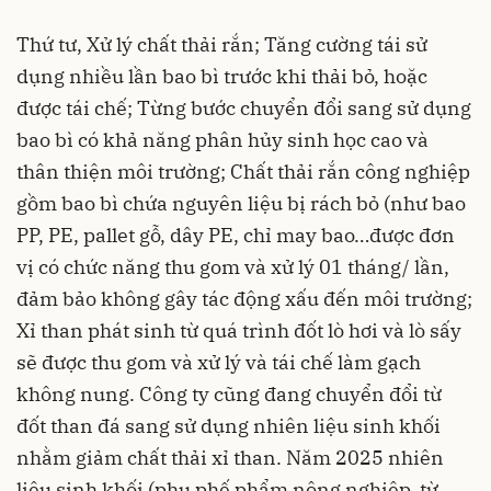
Thứ tư, Xử lý chất thải rắn; Tăng cường tái sử
dụng nhiều lần bao bì trước khi thải bỏ, hoặc
được tái chế; Từng bước chuyển đổi sang sử dụng
bao bì có khả năng phân hủy sinh học cao và
thân thiện môi trường; Chất thải rắn công nghiệp
gồm bao bì chứa nguyên liệu bị rách bỏ (như bao
PP, PE, pallet gỗ, dây PE, chỉ may bao…được đơn
vị có chức năng thu gom và xử lý 01 tháng/ lần,
đảm bảo không gây tác động xấu đến môi trường;
Xỉ than phát sinh từ quá trình đốt lò hơi và lò sấy
sẽ được thu gom và xử lý và tái chế làm gạch
không nung. Công ty cũng đang chuyển đổi từ
đốt than đá sang sử dụng nhiên liệu sinh khối
nhằm giảm chất thải xỉ than. Năm 2025 nhiên
liệu sinh khối (phụ phế phẩm nông nghiệp, từ