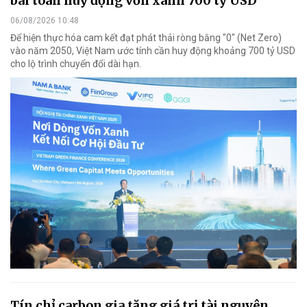
bài toán huy động vốn xanh 700 tỷ USD
06/08/2026 10:48
Để hiện thực hóa cam kết đạt phát thải ròng bằng "0" (Net Zero)
vào năm 2050, Việt Nam ước tính cần huy động khoảng 700 tỷ USD
cho lộ trình chuyển đổi dài hạn.
Tín chỉ carbon gia tăng giá trị tài nguyên