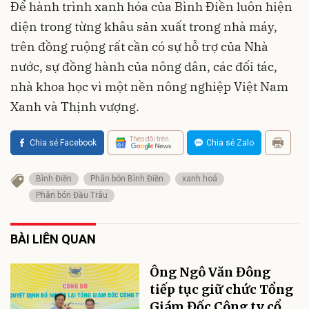
Để hành trình xanh hóa của Bình Điền luôn hiện
diện trong từng khâu sản xuất trong nhà máy,
trên đồng ruộng rất cần có sự hỗ trợ của Nhà
nước, sự đồng hành của nông dân, các đối tác,
nhà khoa học vì một nền nông nghiệp Việt Nam
Xanh và Thịnh vượng.
Theo dõi trên
Chia sẻ Facebook
Chia sẻ Zalo
Bình Điền
Phân bón Bình Điền
xanh hoá
Phân bón Đầu Trâu
BÀI LIÊN QUAN
Ông Ngô Văn Đông
tiếp tục giữ chức Tổng
Giám Đốc Công ty cổ