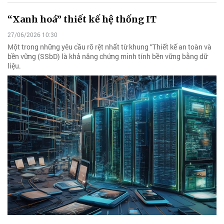
“Xanh hoá” thiết kế hệ thống IT
27/06/2026 10:30
Một trong những yêu cầu rõ rệt nhất từ khung “Thiết kế an toàn và
bền vững (SSbD) là khả năng chứng minh tính bền vững bằng dữ
liệu.