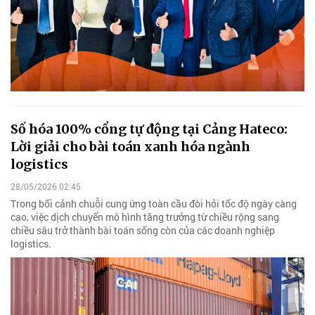
Số hóa 100% cổng tự động tại Cảng Hateco:
Lời giải cho bài toán xanh hóa ngành
logistics
28/05/2026 02:45
Trong bối cảnh chuỗi cung ứng toàn cầu đòi hỏi tốc độ ngày càng
cao, việc dịch chuyển mô hình tăng trưởng từ chiều rộng sang
chiều sâu trở thành bài toán sống còn của các doanh nghiệp
logistics.