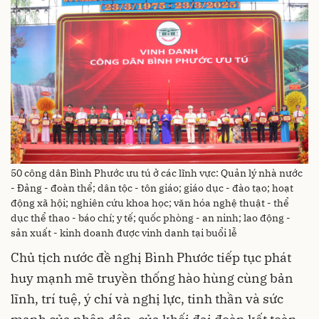
50 công dân Bình Phước ưu tú ở các lĩnh vực: Quản lý nhà nước
- Đảng - đoàn thể; dân tộc - tôn giáo; giáo dục - đào tạo; hoạt
động xã hội; nghiên cứu khoa học; văn hóa nghệ thuật - thể
dục thể thao - báo chí; y tế; quốc phòng - an ninh; lao động -
sản xuất - kinh doanh được vinh danh tại buổi lễ
Chủ tịch nước đề nghị Bình Phước tiếp tục phát
huy mạnh mẽ truyền thống hào hùng cùng bản
lĩnh, trí tuệ, ý chí và nghị lực, tinh thần và sức