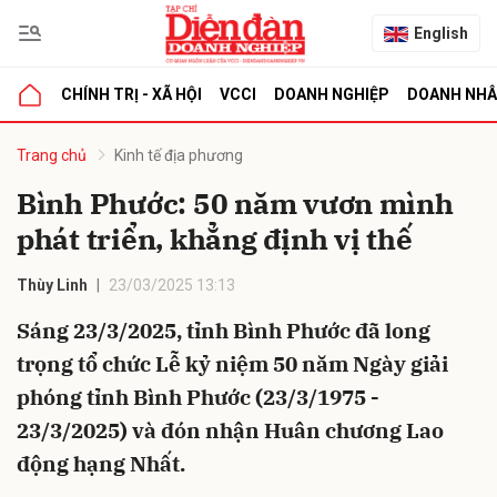
English
CHÍNH TRỊ - XÃ HỘI
VCCI
DOANH NGHIỆP
DOANH NH
bình luận
Trang chủ
Kinh tế địa phương
Bình Phước: 50 năm vươn mình
phát triển, khẳng định vị thế
Thùy Linh
23/03/2025 13:13
Sáng 23/3/2025, tỉnh Bình Phước đã long
trọng tổ chức Lễ kỷ niệm 50 năm Ngày giải
Hủy
G
phóng tỉnh Bình Phước (23/3/1975 -
23/3/2025) và đón nhận Huân chương Lao
động hạng Nhất.