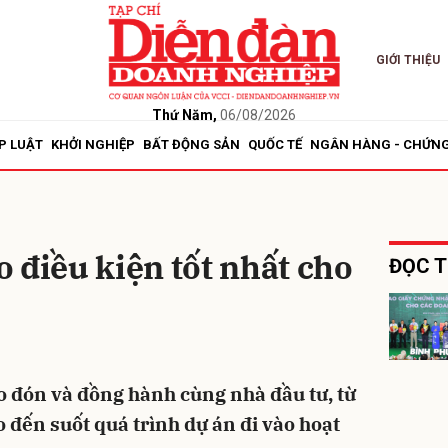
GIỚI THIỆU
bình luận
Thứ Năm,
06/08/2026
P LUẬT
KHỞI NGHIỆP
BẤT ĐỘNG SẢN
QUỐC TẾ
NGÂN HÀNG - CHỨN
 điều kiện tốt nhất cho
ĐỌC T
Hủy
G
 đón và đồng hành cùng nhà đầu tư, từ
ho đến suốt quá trình dự án đi vào hoạt