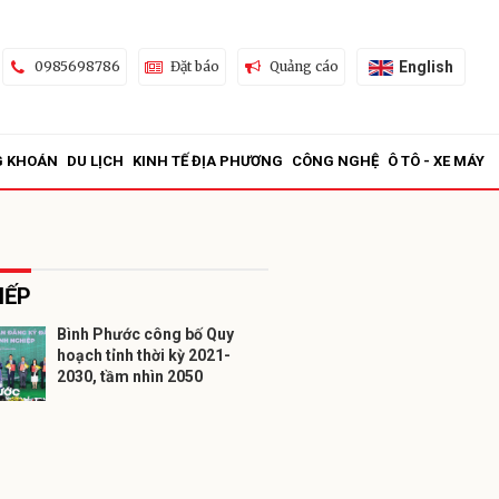
English
0985698786
Đặt báo
Quảng cáo
G KHOÁN
DU LỊCH
KINH TẾ ĐỊA PHƯƠNG
CÔNG NGHỆ
Ô TÔ - XE MÁY
IẾP
Bình Phước công bố Quy
hoạch tỉnh thời kỳ 2021-
ửi
2030, tầm nhìn 2050