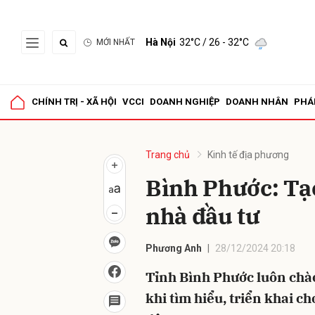
Hà Nội
32°C
/ 26 - 32°C
MỚI NHẤT
Gửi 
CHÍNH TRỊ - XÃ HỘI
VCCI
DOANH NGHIỆP
DOANH NHÂN
PHÁ
Trang chủ
Kinh tế địa phương
Bình Phước: Tạo
nhà đầu tư
Phương Anh
28/12/2024 20:18
Tỉnh Bình Phước luôn chào
khi tìm hiểu, triển khai c