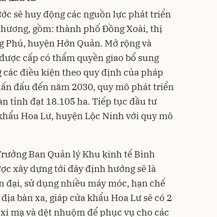
ước sẽ huy động các nguồn lực phát triển
phương, gồm: thành phố Đồng Xoài, thị
g Phú, huyện Hớn Quản. Mở rộng và
 được cấp có thẩm quyền giao bổ sung
g các điều kiện theo quy định của pháp
hấn đấu đến năm 2030, quy mô phát triển
n tỉnh đạt 18.105 ha. Tiếp tục đầu tư
 khẩu Hoa Lư, huyện Lộc Ninh với quy mô
rưởng Ban Quản lý Khu kinh tế Bình
ợc xây dựng tới đây định hướng sẽ là
n đại, sử dụng nhiều máy móc, hạn chế
địa bàn xa, giáp cửa khẩu Hoa Lư sẽ có 2
 xi mạ và dệt nhuộm để phục vụ cho các