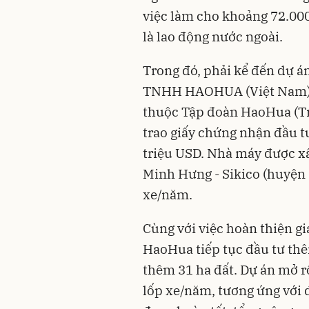
việc làm cho khoảng 72.000
là lao động nước ngoài.
Trong đó, phải kể đến dự á
TNHH HAOHUA (Việt Nam) 
thuộc Tập đoàn HaoHua (T
trao giấy chứng nhận đầu t
triệu USD. Nhà máy được xâ
Minh Hưng - Sikico (huyện 
xe/năm.
Cùng với việc hoàn thiện g
HaoHua tiếp tục đầu tư th
thêm 31 ha đất. Dự án mở r
lốp xe/năm, tương ứng với d