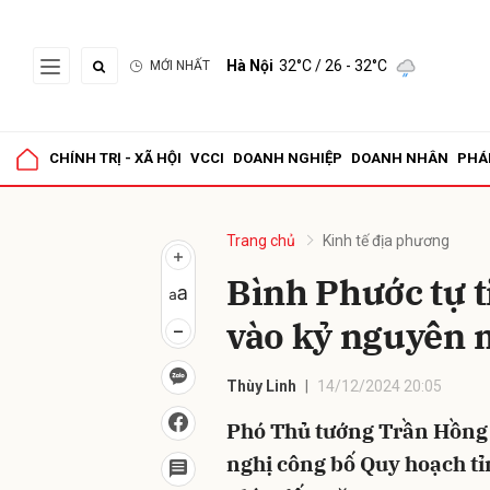
Hà Nội
32°C
/ 26 - 32°C
MỚI NHẤT
Gửi 
CHÍNH TRỊ - XÃ HỘI
VCCI
DOANH NGHIỆP
DOANH NHÂN
PHÁ
Trang chủ
Kinh tế địa phương
Bình Phước tự t
vào kỷ nguyên 
Thùy Linh
14/12/2024 20:05
Phó Thủ tướng Trần Hồng 
nghị công bố Quy hoạch tỉ