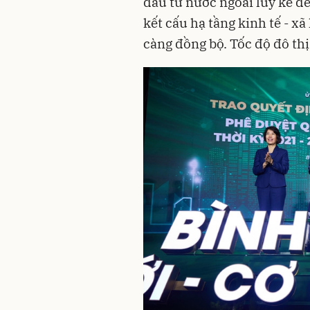
đầu tư nước ngoài lũy kế đ
kết cấu hạ tầng kinh tế - x
càng đồng bộ. Tốc độ đô thị