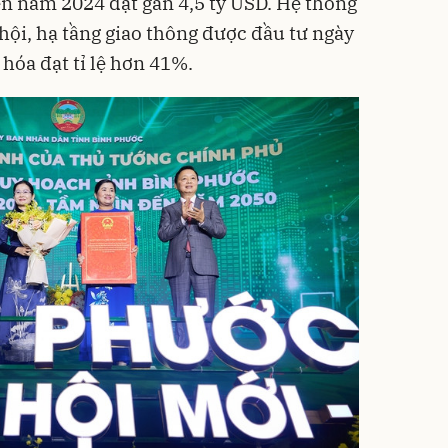
ến năm 2024 đạt gần 4,5 tỷ USD. Hệ thống
ã hội, hạ tầng giao thông được đầu tư ngày
 hóa đạt tỉ lệ hơn 41%.