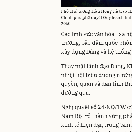
Phó Thủ tướng Trần Hồng Hà trao ch
Chính phủ phê duyệt Quy hoạch tỉnh
2050
Các lĩnh vực văn hóa - xã h
trường, bảo đảm quốc phòng,
xây dựng Đảng và hệ thống 
Thay mặt lãnh đạo Đảng, N
nhiệt liệt biểu dương nhữn
quyền, quân và dân tỉnh Bì
đường qua.
Nghị quyết số 24-NQ/TW củ
Nam Bộ trở thành vùng phát
kinh tế hiện đại; trung tâm