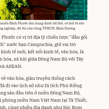
ốn Bình Phước tận dụng được lợi thế, cơ hội từ sức
ông nghiệp, đô thị của vùng TPHCM, Bình Dương
Phước có vị trí địa lý chiến lược "đầu gối
iới" nước bạn Campuchia, giữ vai trò
inh tế mới, kết nối kinh tế, văn hóa, là
ăn hóa, xã hội giữa Đông Nam Bộ với Tây
 và ASEAN.
 về văn hóa, giàu truyền thống cách
ã đi vào lịch sử như Di tích Phú Riềng
Cộng sản đầu tiên ở miền Đông Nam Bộ,
i phóng miền Nam Việt Nam tại Tà Thiết,
nh, cùng nhiều địa danh như Sóc Bom