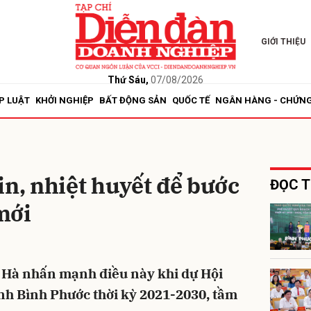
GIỚI THIỆU
bình luận
Thứ Sáu,
07/08/2026
P LUẬT
KHỞI NGHIỆP
BẤT ĐỘNG SẢN
QUỐC TẾ
NGÂN HÀNG - CHỨN
in, nhiệt huyết để bước
ĐỌC T
mới
Hủy
G
Hà nhấn mạnh điều này khi dự Hội
nh Bình Phước thời kỳ 2021-2030, tầm