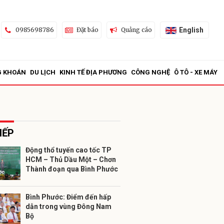
English
0985698786
Đặt báo
Quảng cáo
G KHOÁN
DU LỊCH
KINH TẾ ĐỊA PHƯƠNG
CÔNG NGHỆ
Ô TÔ - XE MÁY
IẾP
Động thổ tuyến cao tốc TP
HCM – Thủ Dầu Một – Chơn
ửi
Thành đoạn qua Bình Phước
Bình Phước: Điểm đến hấp
dẫn trong vùng Đông Nam
Bộ