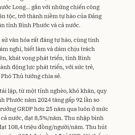
hước Long... gắn với những chiến công
dân tộc, trở thành niềm tự hào của Đảng
ân tỉnh Bình Phước và cả nước.
 sử văn hóa rất đáng tự hào, cùng tinh
dám nghĩ, biết làm và dám chịu trách
n, khát vọng phát triển, tỉnh Bình
nh động lực phát triển, với sức trẻ,
 Phó Thủ tướng chia sẻ.
ái lập, từ một tỉnh nghèo, khó khăn, quy
nh Phước năm 2024 tăng gấp 92 lần so
 trưởng GRDP hơn 25 năm qua luôn ở mức
g cả nước, đạt 8,5%/năm. Thu nhập bình
ạt 108,4 triệu đồng/người/năm. Thu hút