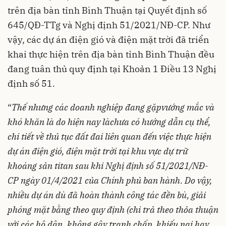
trên địa bàn tỉnh Bình Thuận tại Quyết định số
645/QĐ-TTg và Nghị định 51/2021/NĐ-CP. Như
vậy, các dự án điện gió và điện mặt trời đã triển
khai thực hiện trên địa bàn tỉnh Bình Thuận đều
đang tuân thủ quy định tại Khoản 1 Điều 13 Nghị
định số 51.
“
Thế nhưng các doanh nghiệp đang gặp
vướng mắc và
khó khăn là do hiện nay là
chưa có hướng dẫn cụ thể,
chi tiết về thủ tục đất đai liên quan đến việc thực hiện
dự án điện
gió, điện mặt trời
tại khu vực dự trữ
khoáng sản titan sau khi
Nghị định số 51/2021/NĐ-
CP ngày 01/4/2021 của Chính phủ ban hành.
Do vậy,
nhiều
dự án dù đã hoàn thành công tác đền bù, giải
phóng mặt bằng theo quy định (chi trả theo thỏa thuận
với các hộ dân, không gây tranh chấp, khiếu nại hay