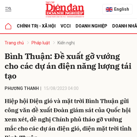
English
CHÍNH TRỊ - XÃ HỘI
VCCI
DOANH NGHIỆP
DOANH NH
bình luận
Trang chủ
Pháp luật
Kiến nghị
Bình Thuận: Đề xuất gỡ vướng
cho các dự án điện năng lượng tái
tạo
PHƯƠNG THANH
15/08/2023 04:00
Hiệp hội Điện gió và mặt trời Bình Thuận gửi
Hủy
G
công văn đề xuất Đoàn giám sát của Quốc hội
xem xét, đề nghị Chính phủ tháo gỡ vướng
mắc cho các dự án điện gió, điện mặt trời tỉnh