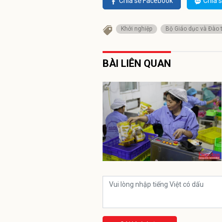
Chia sẻ Facebook
Chia s
Khởi nghiệp
Bộ Giáo dục và Đào 
BÀI LIÊN QUAN