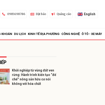
English
0985698786
Đặt báo
Quảng cáo
G KHOÁN
DU LỊCH
KINH TẾ ĐỊA PHƯƠNG
CÔNG NGHỆ
Ô TÔ - XE MÁY
IẾP
Khởi nghiệp từ vùng đất ven
rừng: Hành trình kiến tạo “đế
ửi
chế” nông sản hữu cơ nói
không với hóa chất