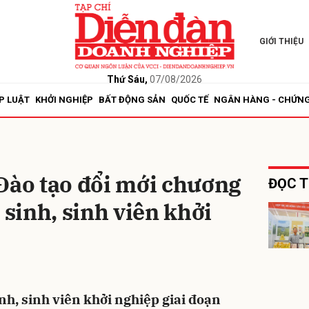
GIỚI THIỆU
bình luận
Thứ Sáu,
07/08/2026
P LUẬT
KHỞI NGHIỆP
BẤT ĐỘNG SẢN
QUỐC TẾ
NGÂN HÀNG - CHỨN
Đào tạo đổi mới chương
ĐỌC T
 sinh, sinh viên khởi
Hủy
G
nh, sinh viên khởi nghiệp giai đoạn