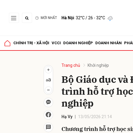
Hà Nội
32°C
/ 26 - 32°C
MỚI NHẤT
Gửi 
CHÍNH TRỊ - XÃ HỘI
VCCI
DOANH NGHIỆP
DOANH NHÂN
PHÁ
Trang chủ
Khởi nghiệp
Bộ Giáo dục và 
trình hỗ trợ học
nghiệp
Hạ Vy
13/05/2026 21:14
Chương trình hỗ trợ học si