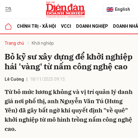
English
CHÍNH TRỊ - XÃ HỘI
VCCI
DOANH NGHIỆP
DOANH NH
bình luận
Trang chủ
Khởi nghiệp
Bỏ kỹ sư xây dựng để khởi nghiệp
hái 'vàng' từ nấm công nghệ cao
Lê Cường
18/11/2025 09:15
Từ bỏ mức lương khủng và vị trí quản lý danh
giá nơi phố thị, anh Nguyễn Văn Tú (Hưng
Hủy
G
Yên) đã gây bất ngờ khi quyết định "về quê"
khởi nghiệp từ mô hình trồng nấm công nghệ
cao.