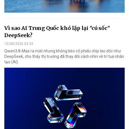
Vì sao AI Trung Quốc khó lặp lại "cú sốc"
DeepSeek?
10/08/2026 03:33
Qwen3.8-Max ra mắt nhưng không kéo cổ phiếu chip lao dốc như
DeepSeek, cho thấy thị trường đã thay đổi cách nhìn về trí tuệ nhân
tạo (AI).