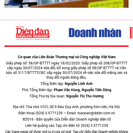
Cơ quan của Liên đoàn Thương mại và Công nghiệp Việt Nam
Giấy phép số: 58/GP-BTTTT ngày 18/02/2020. Giấy phép số 208/GP-BTTTT
cấp ngày 30/07/2024 sửa đổi, bổ sung giấy phép số 58/GP-BTTTT và Văn
bản số 3117/BTTTT-CBC cấp ngày 30/07/2024 về việc sửa đổi măng séc và
thay đổi người đứng đầu.
Tổng Biên tập:
Nguyễn Linh Anh
Phó Tổng Biên tập:
Phạm Văn Hùng, Nguyễn Tiến Dũng
Tổng Thư ký tòa soạn:
Nguyễn Thị Thu Hương
Địa chỉ: Tòa nhà VCCI, Số 9 Đào Duy Anh, phường Kim Liên, Hà Nội
Điện thoại (024) 3.5771239 – Email: toasoan@dddn.com.vn
©2016 - Bản quyền của Diễn đàn Doanh nghiệp điện tử
Liên hệ quảng cáo Tạp chí điện tử: (024) 3.5771239
Các trang ngoài sẽ được mở ra ở cửa sổ mới. Tạp chí Diễn đàn Doanh nghiệp không