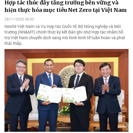
Hợp tác thúc đẩy tăng trưởng bền vững và
hiện thực hóa mục tiêu Net Zero tại Việt Nam
28/11/2025 06:02
Nestlé Việt Nam và Vụ Hợp tác Quốc tế, Bộ Nông nghiệp và Môi
trường (NN&MT) chính thức ký kết Bản ghi nhớ Hợp tác nhằm hỗ
trợ Việt Nam chuyển dịch sang mô hình kinh tế tuần hoàn và phát
thải thấp.