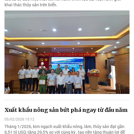
khai thác thủy sản trên biển.
Xuất khẩu nông sản bứt phá ngay từ đầu năm
05/02/2026 15:12
Tháng 1/2026, kim ngạch xuất khẩu nông, lâm, thủy sản đạt gần
6,51 tỷ USD, tăng 29,5% so với cùng kỳ , tạo nền tảng thuận lợi để