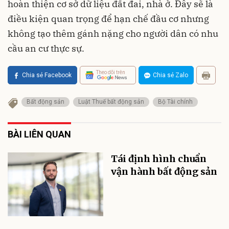
hoàn thiện cơ sở dữ liệu đất đai, nhà ở. Đây sẽ là
điều kiện quan trọng để hạn chế đầu cơ nhưng
không tạo thêm gánh nặng cho người dân có nhu
cầu an cư thực sự.
Theo dõi trên
Chia sẻ Facebook
Chia sẻ Zalo
Bất động sản
Luật Thuế bất động sản
Bộ Tài chính
BÀI LIÊN QUAN
Tái định hình chuẩn
vận hành bất động sản