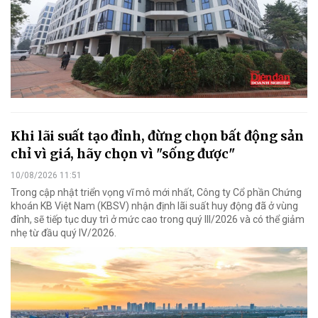
Khi lãi suất tạo đỉnh, đừng chọn bất động sản
chỉ vì giá, hãy chọn vì "sống được"
10/08/2026 11:51
Trong cập nhật triển vọng vĩ mô mới nhất, Công ty Cổ phần Chứng
khoán KB Việt Nam (KBSV) nhận định lãi suất huy động đã ở vùng
đỉnh, sẽ tiếp tục duy trì ở mức cao trong quý III/2026 và có thể giảm
nhẹ từ đầu quý IV/2026.