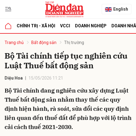
English
CHÍNH TRỊ - XÃ HỘI
VCCI
DOANH NGHIỆP
DOANH NH
bình luận
Trang chủ
Bất động sản
Thị trường
Bộ Tài chính tiếp tục nghiên cứu
Luật Thuế bất động sản
Diệu Hoa
15/05/2026 11:21
Bộ Tài chính đang nghiên cứu xây dựng Luật
Thuế bất động sản nhằm thay thế các quy
Hủy
G
định hiện hành, rà soát, sửa đổi các quy định
liên quan đến thuế đất để phù hợp với lộ trình
cải cách thuế 2021-2030.