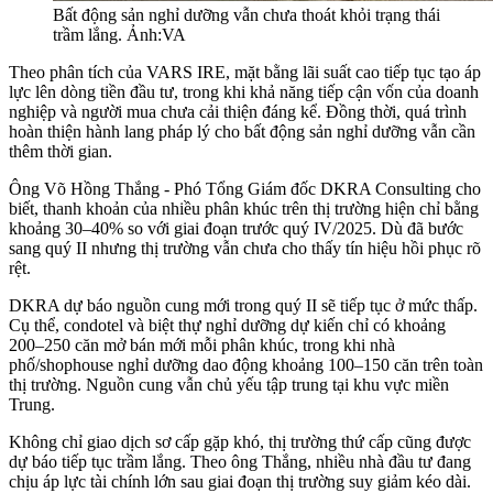
Bất động sản nghỉ dưỡng vẫn chưa thoát khỏi trạng thái
trầm lắng. Ảnh:VA
Theo phân tích của VARS IRE, mặt bằng lãi suất cao tiếp tục tạo áp
lực lên dòng tiền đầu tư, trong khi khả năng tiếp cận vốn của doanh
nghiệp và người mua chưa cải thiện đáng kể. Đồng thời, quá trình
hoàn thiện hành lang pháp lý cho bất động sản nghỉ dưỡng vẫn cần
thêm thời gian.
Ông Võ Hồng Thắng - Phó Tổng Giám đốc DKRA Consulting cho
biết, thanh khoản của nhiều phân khúc trên thị trường hiện chỉ bằng
khoảng 30–40% so với giai đoạn trước quý IV/2025. Dù đã bước
sang quý II nhưng thị trường vẫn chưa cho thấy tín hiệu hồi phục rõ
rệt.
DKRA dự báo nguồn cung mới trong quý II sẽ tiếp tục ở mức thấp.
Cụ thể, condotel và biệt thự nghỉ dưỡng dự kiến chỉ có khoảng
200–250 căn mở bán mới mỗi phân khúc, trong khi nhà
phố/shophouse nghỉ dưỡng dao động khoảng 100–150 căn trên toàn
thị trường. Nguồn cung vẫn chủ yếu tập trung tại khu vực miền
Trung.
Không chỉ giao dịch sơ cấp gặp khó, thị trường thứ cấp cũng được
dự báo tiếp tục trầm lắng. Theo ông Thắng, nhiều nhà đầu tư đang
chịu áp lực tài chính lớn sau giai đoạn thị trường suy giảm kéo dài.