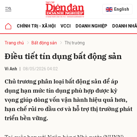
English
CHÍNH TRỊ - XÃ HỘI
VCCI
DOANH NGHIỆP
DOANH NH
bình luận
Trang chủ
Bất động sản
Thị trường
Điều tiết tín dụng bất động sản
Vi Anh
08/05/2026 04:02
Chủ trương phân loại bất động sản để áp
dụng hạn mức tín dụng phù hợp được kỳ
vọng giúp dòng vốn vận hành hiệu quả hơn,
Hủy
G
hạn chế rủi ro đầu cơ và hỗ trợ thị trường phát
triển bền vững.