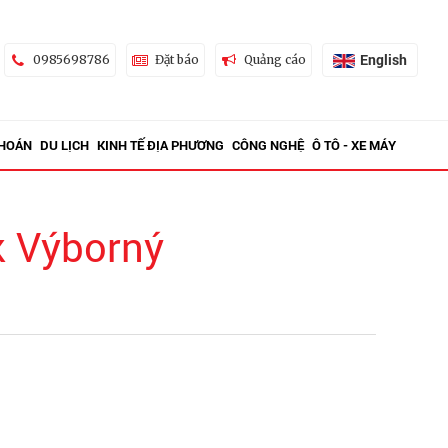
English
0985698786
Đặt báo
Quảng cáo
KHOÁN
DU LỊCH
KINH TẾ ĐỊA PHƯƠNG
CÔNG NGHỆ
Ô TÔ - XE MÁY
k Výborný