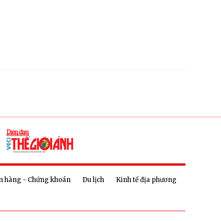
n hàng - Chứng khoán
Du lịch
Kinh tế địa phương