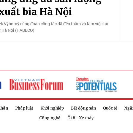
xuất bia Hà Nội
 Výborný cùng đoàn công tác đã đến thăm và làm việc tại
át Hà Nội (HABECO).
nhân
Pháp luật
Khởi nghiệp
Bất động sản
Quốc tế
Ngâ
Công nghệ
Ô tô - Xe máy