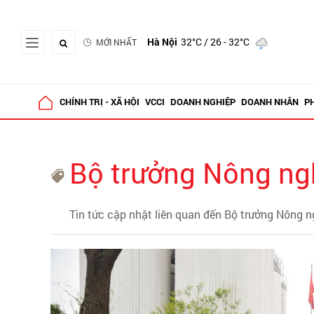
Hà Nội
32°C
/ 26 - 32°C
MỚI NHẤT
CHÍNH TRỊ - XÃ HỘI
VCCI
DOANH NGHIỆP
DOANH NHÂN
P
Bộ trưởng Nông ng
Tin tức cập nhật liên quan đến Bộ trưởng Nông 