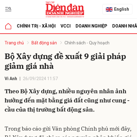
English
CHÍNH TRỊ - XÃ HỘI
VCCI
DOANH NGHIỆP
DOANH NH
bình luận
Trang chủ
Bất động sản
Chính sách - Quy hoạch
Bộ Xây dựng đề xuất 9 giải pháp
giảm giá nhà
Vi Anh
26/09/2024 11:57
Theo Bộ Xây dựng, nhiều nguyên nhân ảnh
hưởng đến mặt bằng giá đất cũng như cung -
Hủy
G
cầu của thị trường bất động sản.
Trong báo cáo gửi Văn phòng Chính phủ mới đây,