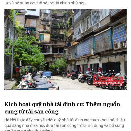
tư và bổ sung cơ chế hỗ trợ tài chính phù hợp.
Kích hoạt quỹ nhà tái định cư: Thêm nguồn
cung từ tài sản công
Hà Nội thúc đẩy chuyển đổi quỹ nhà tái định cư chưa khai thác hiệu
quả sang nhà ở xã hội, đưa tài sản công trở lại sử dụng và bổ sung