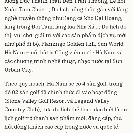
lương Đức Thánh Trần Đền Trần Thương, Lễ hội
Xuân Tam Chúc...; Du lịch nông thôn gắn với làng
nghề truyền thống như: làng cá kho Đại Hoàng,
làng trống Đọi Tam, làng lụa Nha Xá...; Du lịch đô
thị, vui chơi giải trí với các sản phẩm dịch vụ mới
như phố đi bộ, Flamingo Golden Hill, Sun World
Hà Nam – nổi bật là Công viên nước Hà Nam và
các chương trình nghệ thuật, nhạc nước tại Sun
Urban City.
Theo quy hoạch, Hà Nam sẽ có 4 sân golf, trong
đó 02 sân golf đã chính thức đi vào hoạt động
(Stone Valley Golf Resort và Legend Valley
Country Club), đưa du lịch thể thao, đặc biệt là du
lịch golf trở thành sản phẩm mới, đẳng cấp, thu
hút dòng khách cao cấp trong nước và quốc tế.