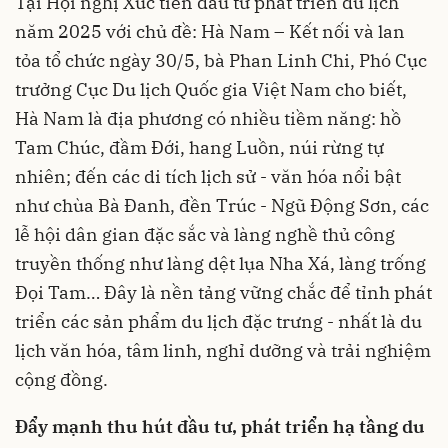
Tại Hội nghị Xúc tiến đầu tư phát triển du lịch
năm 2025 với chủ đề: Hà Nam – Kết nối và lan
tỏa tổ chức ngày 30/5, bà Phan Linh Chi, Phó Cục
trưởng Cục Du lịch Quốc gia Việt Nam cho biết,
Hà Nam là địa phương có nhiều tiềm năng: hồ
Tam Chúc, đầm Đới, hang Luồn, núi rừng tự
nhiên; đến các di tích lịch sử - văn hóa nổi bật
như chùa Bà Đanh, đền Trúc - Ngũ Động Sơn, các
lễ hội dân gian đặc sắc và làng nghề thủ công
truyền thống như làng dệt lụa Nha Xá, làng trống
Đọi Tam… Đây là nền tảng vững chắc để tỉnh phát
triển các sản phẩm du lịch đặc trưng - nhất là du
lịch văn hóa, tâm linh, nghỉ dưỡng và trải nghiệm
cộng đồng.
Đẩy mạnh t
hu hút đầu tư, phát t
riển hạ tầng du