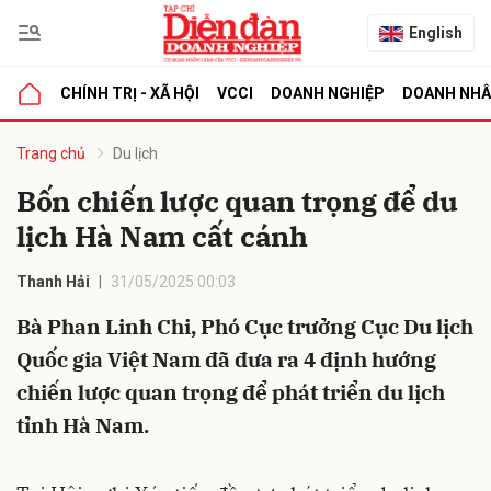
English
CHÍNH TRỊ - XÃ HỘI
VCCI
DOANH NGHIỆP
DOANH NH
bình luận
Trang chủ
Du lịch
Bốn chiến lược quan trọng để du
lịch Hà Nam cất cánh
Thanh Hải
31/05/2025 00:03
Bà Phan Linh Chi, Phó Cục trưởng Cục Du lịch
Quốc gia Việt Nam đã đưa ra 4 định hướng
Hủy
G
chiến lược quan trọng để phát triển du lịch
tỉnh Hà Nam.