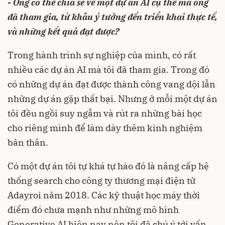
- Ông có thể chia sẻ về một dự án AI cụ thể mà ông
đã tham gia, từ khâu ý tưởng đến triển khai thực tế,
và những kết quả đạt được?
Trong hành trình sự nghiệp của mình, có rất
nhiều các dự án AI mà tôi đã tham gia. Trong đó
có những dự án đạt được thành công vang dội lẫn
những dự án gặp thất bại. Nhưng ở mỗi một dự án
tôi đều ngồi suy ngẫm và rút ra những bài học
cho riêng mình để làm dày thêm kinh nghiệm
bản thân.
Có một dự án tôi tự khá tự hào đó là nâng cấp hệ
thống search cho công ty thương mại điện tử
Adayroi năm 2018. Các kỹ thuật học máy thời
điểm đó chưa mạnh như những mô hình
Generative AI hiện nay nên tôi đã chú ý tới vấn