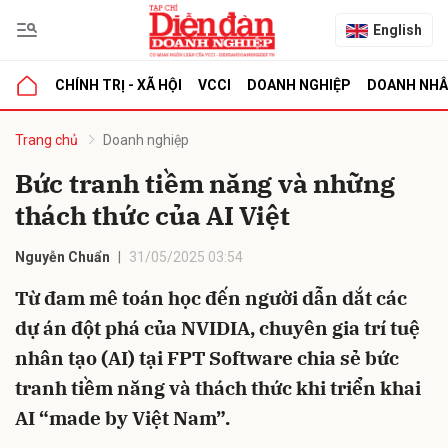
English
CHÍNH TRỊ - XÃ HỘI
VCCI
DOANH NGHIỆP
DOANH NH
bình luận
Trang chủ
Doanh nghiệp
Bức tranh tiềm năng và những
thách thức của AI Việt
Nguyễn Chuẩn
31/05/2025 03:54
Từ đam mê toán học đến người dẫn dắt các
dự án đột phá của NVIDIA, chuyên gia trí tuệ
Hủy
G
nhân tạo (AI) tại FPT Software chia sẻ bức
tranh tiềm năng và thách thức khi triển khai
AI “made by Việt Nam”.